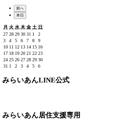
前へ
本日
月
火
水
木
金
土
日
月
火
水
木
金
土
日
曜
曜
曜
曜
曜
曜
曜
2026
2026
2026
2026
2026
2026
2026
27
28
29
30
31
1
2
日
日
日
日
日
日
日
年
年
年
年
年
年
年
2026
2026
2026
2026
2026
2026
2026
3
4
5
6
7
8
9
7
7
7
7
7
8
8
年
年
年
年
年
年
年
2026
2026
2026
2026
2026
2026
2026
10
11
12
13
14
15
16
月
月
月
月
月
月
月
8
8
8
8
8
8
8
年
年
年
年
年
年
年
2026
2026
2026
2026
2026
2026
2026
17
18
19
20
21
22
23
27
28
29
30
31
1
2
月
月
月
月
月
月
月
8
8
8
8
8
8
8
年
年
年
年
年
年
年
2026
2026
2026
2026
2026
2026
2026
24
25
26
27
28
29
30
日
日
日
日
日
日
日
3
4
5
6
7
8
9
月
月
月
月
月
月
月
8
8
8
8
8
8
8
年
年
年
年
年
年
年
2026
2026
2026
2026
2026
2026
2026
31
1
2
3
4
5
6
日
日
日
日
日
日
日
10
11
12
13
14
15
16
月
月
月
月
月
月
月
8
8
8
8
8
8
8
年
年
年
年
年
年
年
日
日
日
日
日
日
日
17
18
19
20
21
22
23
月
月
月
月
月
月
月
8
9
9
9
9
9
9
みらいあんLINE公式
日
日
日
日
日
日
日
24
25
26
27
28
29
30
月
月
月
月
月
月
月
日
日
日
日
日
日
日
31
1
2
3
4
5
6
日
日
日
日
日
日
日
みらいあん居住支援専用