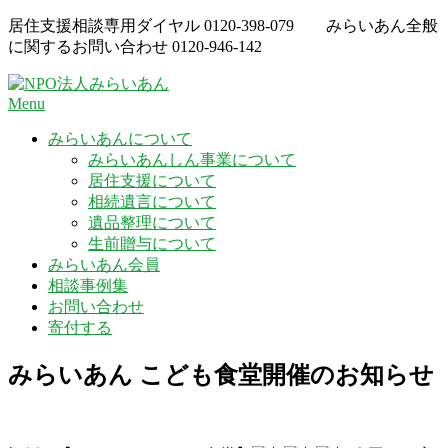
Skip
居住支援相談専用ダイヤル
0120-398-079
みらいあん全般
to
に関するお問い合わせ
0120-946-142
content
Menu
みらいあんについて
みらいあんしん事業について
居住支援について
相続遺言について
遺品整理について
生前贈与について
みらいあん会員
相談事例集
お問い合わせ
寄付する
みらいあん こども食堂開催のお知らせ