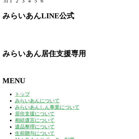
2026
2026
2026
2026
2026
2026
2026
31
1
2
3
4
5
6
日
日
日
日
日
日
日
10
11
12
13
14
15
16
月
月
月
月
月
月
月
8
8
8
8
8
8
8
年
年
年
年
年
年
年
日
日
日
日
日
日
日
17
18
19
20
21
22
23
月
月
月
月
月
月
月
8
9
9
9
9
9
9
みらいあんLINE公式
日
日
日
日
日
日
日
24
25
26
27
28
29
30
月
月
月
月
月
月
月
日
日
日
日
日
日
日
31
1
2
3
4
5
6
日
日
日
日
日
日
日
みらいあん居住支援専用
MENU
トップ
みらいあんについて
みらいあんしん事業について
居住支援について
相続遺言について
遺品整理について
生前贈与について