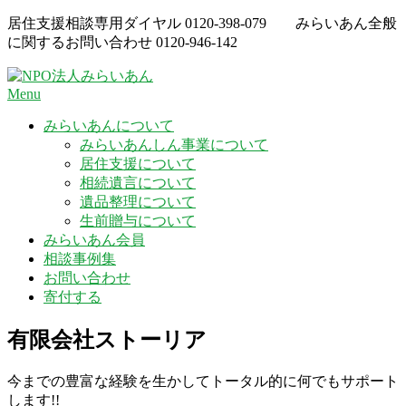
Skip
居住支援相談専用ダイヤル
0120-398-079
みらいあん全般
to
に関するお問い合わせ
0120-946-142
content
Menu
みらいあんについて
みらいあんしん事業について
居住支援について
相続遺言について
遺品整理について
生前贈与について
みらいあん会員
相談事例集
お問い合わせ
寄付する
有限会社ストーリア
今までの豊富な経験を生かしてトータル的に何でもサポート
します!!