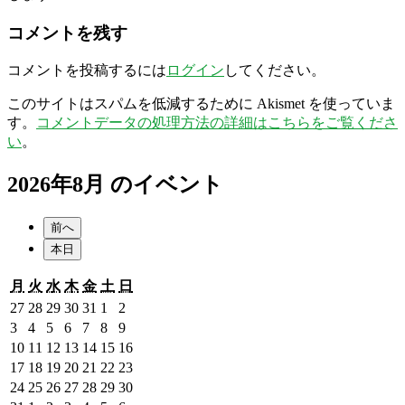
コメントを残す
コメントを投稿するには
ログイン
してください。
このサイトはスパムを低減するために Akismet を使っていま
す。
コメントデータの処理方法の詳細はこちらをご覧くださ
い
。
2026年8月 のイベント
前へ
本日
月
火
水
木
金
土
日
月
火
水
木
金
土
日
曜
曜
曜
曜
曜
曜
曜
2026
2026
2026
2026
2026
2026
2026
27
28
29
30
31
1
2
日
日
日
日
日
日
日
年
年
年
年
年
年
年
2026
2026
2026
2026
2026
2026
2026
3
4
5
6
7
8
9
7
7
7
7
7
8
8
年
年
年
年
年
年
年
2026
2026
2026
2026
2026
2026
2026
10
11
12
13
14
15
16
月
月
月
月
月
月
月
8
8
8
8
8
8
8
年
年
年
年
年
年
年
2026
2026
2026
2026
2026
2026
2026
17
18
19
20
21
22
23
27
28
29
30
31
1
2
月
月
月
月
月
月
月
8
8
8
8
8
8
8
年
年
年
年
年
年
年
2026
2026
2026
2026
2026
2026
2026
24
25
26
27
28
29
30
日
日
日
日
日
日
日
3
4
5
6
7
8
9
月
月
月
月
月
月
月
8
8
8
8
8
8
8
年
年
年
年
年
年
年