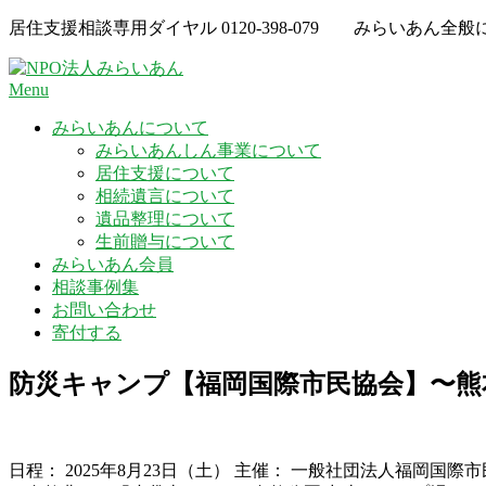
Skip
居住支援相談専用ダイヤル
0120-398-079
みらいあん全般
to
content
Menu
みらいあんについて
みらいあんしん事業について
居住支援について
相続遺言について
遺品整理について
生前贈与について
みらいあん会員
相談事例集
お問い合わせ
寄付する
防災キャンプ【福岡国際市民協会】〜熊
日程： 2025年8月23日（土） 主催： 一般社団法人福岡国際