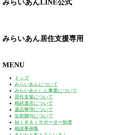
みらいあんLINE公式
日
日
日
日
日
日
日
24
25
26
27
28
29
30
月
月
月
月
月
月
月
日
日
日
日
日
日
日
31
1
2
3
4
5
6
日
日
日
日
日
日
日
みらいあん居住支援専用
MENU
トップ
みらいあんについて
みらいあんしん事業について
居住支援について
相続遺言について
遺品整理について
生前贈与について
ＭＩＲＡＩサポーター制度
相談事例集
あなたと私とみらいあん