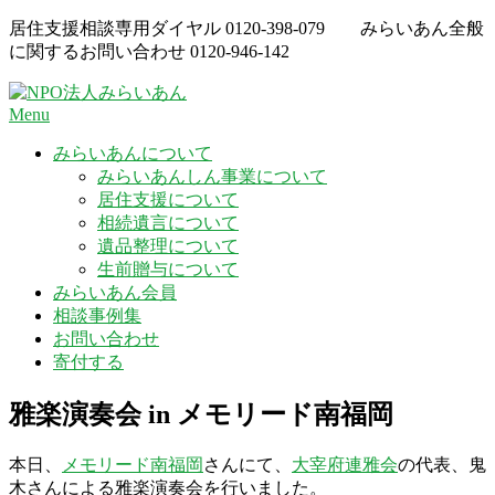
Skip
居住支援相談専用ダイヤル
0120-398-079
みらいあん全般
to
に関するお問い合わせ
0120-946-142
content
Menu
みらいあんについて
みらいあんしん事業について
居住支援について
相続遺言について
遺品整理について
生前贈与について
みらいあん会員
相談事例集
お問い合わせ
寄付する
雅楽演奏会 in メモリード南福岡
本日、
メモリード南福岡
さんにて、
大宰府連雅会
の代表、鬼
木さんによる雅楽演奏会を行いました。