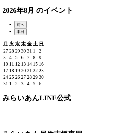
2026年8月 のイベント
前へ
本日
月
火
水
木
金
土
日
月
火
水
木
金
土
日
曜
曜
曜
曜
曜
曜
曜
2026
2026
2026
2026
2026
2026
2026
27
28
29
30
31
1
2
日
日
日
日
日
日
日
年
年
年
年
年
年
年
2026
2026
2026
2026
2026
2026
2026
3
4
5
6
7
8
9
7
7
7
7
7
8
8
年
年
年
年
年
年
年
2026
2026
2026
2026
2026
2026
2026
10
11
12
13
14
15
16
月
月
月
月
月
月
月
8
8
8
8
8
8
8
年
年
年
年
年
年
年
2026
2026
2026
2026
2026
2026
2026
17
18
19
20
21
22
23
27
28
29
30
31
1
2
月
月
月
月
月
月
月
8
8
8
8
8
8
8
年
年
年
年
年
年
年
2026
2026
2026
2026
2026
2026
2026
24
25
26
27
28
29
30
日
日
日
日
日
日
日
3
4
5
6
7
8
9
月
月
月
月
月
月
月
8
8
8
8
8
8
8
年
年
年
年
年
年
年
2026
2026
2026
2026
2026
2026
2026
31
1
2
3
4
5
6
日
日
日
日
日
日
日
10
11
12
13
14
15
16
月
月
月
月
月
月
月
8
8
8
8
8
8
8
年
年
年
年
年
年
年
日
日
日
日
日
日
日
17
18
19
20
21
22
23
月
月
月
月
月
月
月
8
9
9
9
9
9
9
みらいあんLINE公式
日
日
日
日
日
日
日
24
25
26
27
28
29
30
月
月
月
月
月
月
月
日
日
日
日
日
日
日
31
1
2
3
4
5
6
日
日
日
日
日
日
日