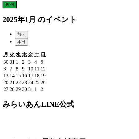
2025年1月 のイベント
前へ
本日
月
火
水
木
金
土
日
月
火
水
木
金
土
日
曜
曜
曜
曜
曜
曜
曜
2024
2024
2025
2025
2025
2025
2025
30
31
1
2
3
4
5
日
日
日
日
日
日
日
年
年
年
年
年
年
年
2025
2025
2025
2025
2025
2025
2025
6
7
8
9
10
11
12
12
12
1
1
1
1
1
年
年
年
年
年
年
年
2025
2025
2025
2025
2025
2025
2025
13
14
15
16
17
18
19
月
月
月
月
月
月
月
1
1
1
1
1
1
1
年
年
年
年
年
年
年
2025
2025
2025
2025
2025
2025
2025
20
21
22
23
24
25
26
30
31
1
2
3
4
5
月
月
月
月
月
月
月
1
1
1
1
1
1
1
年
年
年
年
年
年
年
2025
2025
2025
2025
2025
2025
2025
27
28
29
30
31
1
2
日
日
日
日
日
日
日
6
7
8
9
10
11
12
月
月
月
月
月
月
月
1
1
1
1
1
1
1
年
年
年
年
年
年
年
日
日
日
日
日
日
日
13
14
15
16
17
18
19
月
月
月
月
月
月
月
1
1
1
1
1
2
2
みらいあんLINE公式
日
日
日
日
日
日
日
20
21
22
23
24
25
26
月
月
月
月
月
月
月
日
日
日
日
日
日
日
27
28
29
30
31
1
2
日
日
日
日
日
日
日