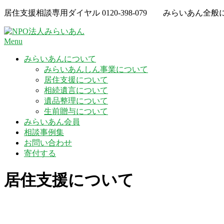
Skip
居住支援相談専用ダイヤル
0120-398-079
みらいあん全般
to
content
Menu
みらいあんについて
みらいあんしん事業について
居住支援について
相続遺言について
遺品整理について
生前贈与について
みらいあん会員
相談事例集
お問い合わせ
寄付する
居住支援について