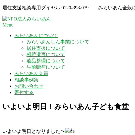
Skip
居住支援相談専用ダイヤル
0120-398-079
みらいあん全般
to
content
Menu
みらいあんについて
みらいあんしん事業について
居住支援について
相続遺言について
遺品整理について
生前贈与について
みらいあん会員
相談事例集
お問い合わせ
寄付する
いよいよ明日！みらいあん子ども食堂
いよいよ明日となりました〜