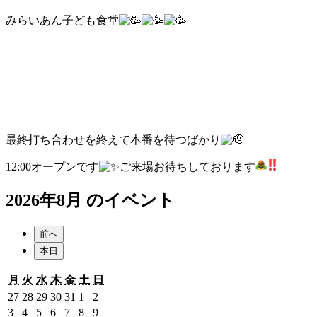
みらいあん子ども食堂
最終打ち合わせを終えて本番を待つばかり
12:00オープンです
ご来場お待ちしております
2026年8月 のイベント
前へ
本日
月
火
水
木
金
土
日
月
火
水
木
金
土
日
曜
曜
曜
曜
曜
曜
曜
2026
2026
2026
2026
2026
2026
2026
27
28
29
30
31
1
2
日
日
日
日
日
日
日
年
年
年
年
年
年
年
2026
2026
2026
2026
2026
2026
2026
3
4
5
6
7
8
9