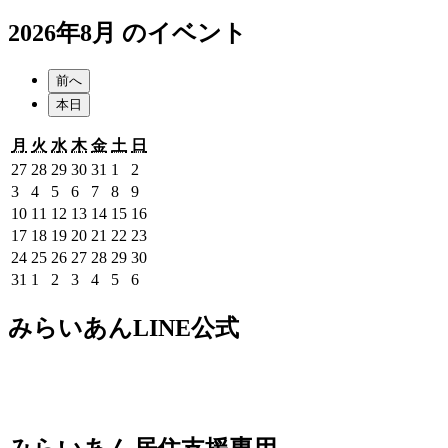
2026年8月 のイベント
前へ
本日
月
火
水
木
金
土
日
月
火
水
木
金
土
日
曜
曜
曜
曜
曜
曜
曜
2026
2026
2026
2026
2026
2026
2026
27
28
29
30
31
1
2
日
日
日
日
日
日
日
年
年
年
年
年
年
年
2026
2026
2026
2026
2026
2026
2026
3
4
5
6
7
8
9
7
7
7
7
7
8
8
年
年
年
年
年
年
年
2026
2026
2026
2026
2026
2026
2026
10
11
12
13
14
15
16
月
月
月
月
月
月
月
8
8
8
8
8
8
8
年
年
年
年
年
年
年
2026
2026
2026
2026
2026
2026
2026
17
18
19
20
21
22
23
27
28
29
30
31
1
2
月
月
月
月
月
月
月
8
8
8
8
8
8
8
年
年
年
年
年
年
年
2026
2026
2026
2026
2026
2026
2026
24
25
26
27
28
29
30
日
日
日
日
日
日
日
3
4
5
6
7
8
9
月
月
月
月
月
月
月
8
8
8
8
8
8
8
年
年
年
年
年
年
年
2026
2026
2026
2026
2026
2026
2026
31
1
2
3
4
5
6
日
日
日
日
日
日
日
10
11
12
13
14
15
16
月
月
月
月
月
月
月
8
8
8
8
8
8
8
年
年
年
年
年
年
年
日
日
日
日
日
日
日
17
18
19
20
21
22
23
月
月
月
月
月
月
月
8
9
9
9
9
9
9
みらいあんLINE公式
日
日
日
日
日
日
日
24
25
26
27
28
29
30
月
月
月
月
月
月
月
日
日
日
日
日
日
日
31
1
2
3
4
5
6
日
日
日
日
日
日
日