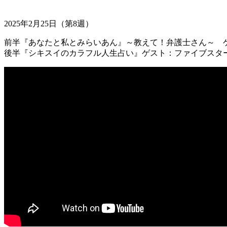
2025年2月25日（第8週）
前半『あなたと私とみらいあん』～教えて！弁護士さん～ 
後半『シキスイのカラフル人生占い』ゲスト：ファイブスタ