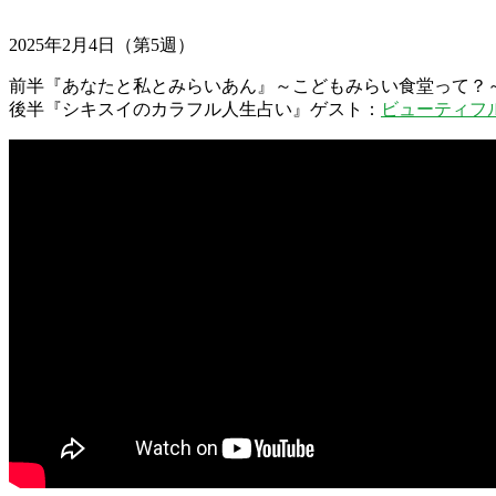
2025年2月4日（第5週）
前半『あなたと私とみらいあん』～こどもみらい食堂って？
後半『シキスイのカラフル人生占い』ゲスト：
ビューティフ