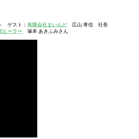
～ ゲスト：
有限会社まいんど
広山 孝信 社長
話ヒーラー
塚本 あきふみさん