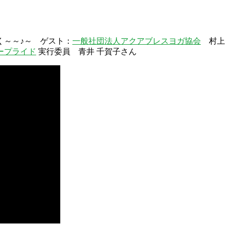
く～～♪～ ゲスト：
一般社団法人アクアブレスヨガ協会
村上
ープライド
実行委員 青井 千賀子さん