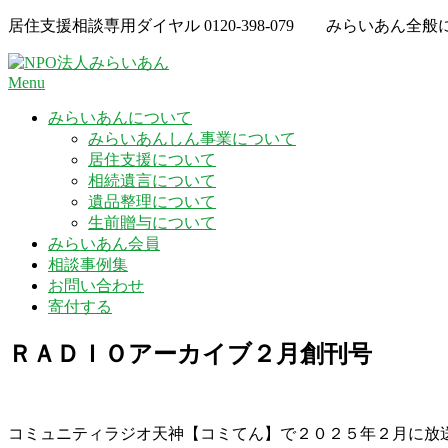
Skip
居住支援相談専用ダイヤル
0120-398-079
みらいあん全般
to
content
Menu
みらいあんについて
みらいあんしん事業について
居住支援について
相続遺言について
遺品整理について
生前贈与について
みらいあん会員
相談事例集
お問い合わせ
寄付する
ＲＡＤＩＯアーカイブ２月創刊号
コミュニティラジオ天神【コミてん】で２０２５年２月に放