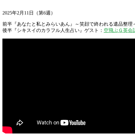
2025年2月11日（第6週）
前半『あなたと私とみらいあん』～笑顔で終われる遺品整理
後半『シキスイのカラフル人生占い』ゲスト：
空飛ぶＧ英会