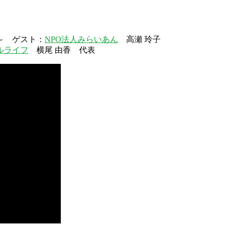
～ ゲスト：
NPO法人みらいあん
高瀬 玲子
ルライフ
横尾 由香 代表