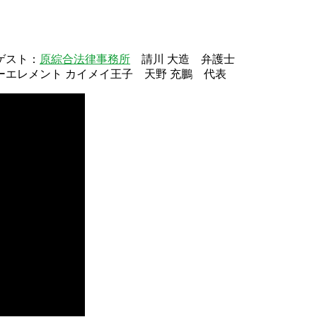
ゲスト：
原綜合法律事務所
請川 大造 弁護士
ーエレメント カイメイ王子 天野 充鵬 代表