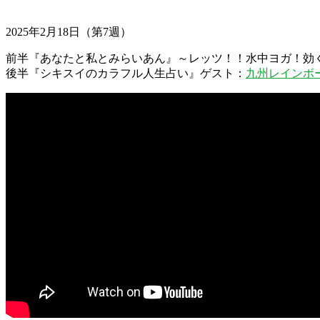
2025年2月18日（第7週）
前半『あなたと私とみらいあん』～レッツ！！水中ヨガ！効
後半『シキスイのカラフル人生占い』ゲスト：
九州レインボ