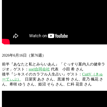
2026年6月16日（第76週）
前半『あなたと私とみらいあん』「ぐっすり案内人の健幸ラ
ジオ」ゲスト：
soel合同会社
代表 小田 希 さん
後半『シキスイのカラフル人生占い』ゲスト：
CuitV（きゅ
ーてぃぶ）
日菜実 あさ さん、黒瀬 怜 さん、星乃 楓花 さ
ん、希咲 ゆう さん、姫沼 そら さん、仁科 花音 さん