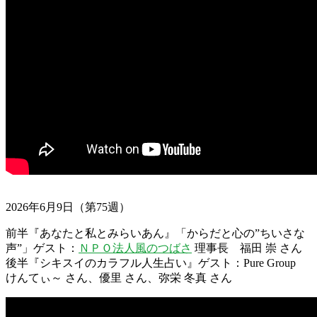
2026年6月9日（第75週）
前半『あなたと私とみらいあん』「からだと心の”ちいさな
声”」ゲスト：
ＮＰＯ法人風のつばさ
理事長 福田 崇 さん
後半『シキスイのカラフル人生占い』ゲスト：Pure Group
けんてぃ～ さん、優里 さん、弥栄 冬真 さん