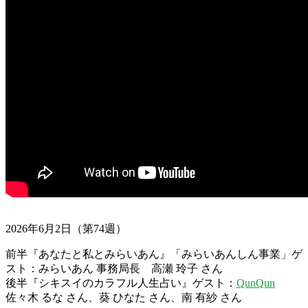
2026年6月2日（第74週）
前半『あなたと私とみらいあん』「みらいあんしん事業」ゲ
スト：みらいあん 事務局長 高瀬 玲子 さん
後半『シキスイのカラフル人生占い』ゲスト：
QunQun
佐々木 るな さん、葵 ひなた さん、南 有紗 さん