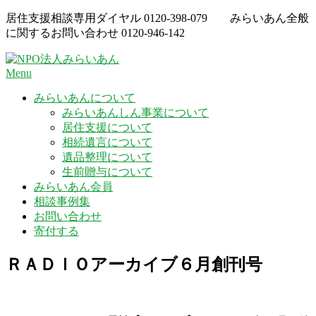
Skip
居住支援相談専用ダイヤル
0120-398-079
みらいあん全般
to
に関するお問い合わせ
0120-946-142
content
Menu
みらいあんについて
みらいあんしん事業について
居住支援について
相続遺言について
遺品整理について
生前贈与について
みらいあん会員
相談事例集
お問い合わせ
寄付する
ＲＡＤＩＯアーカイブ６月創刊号