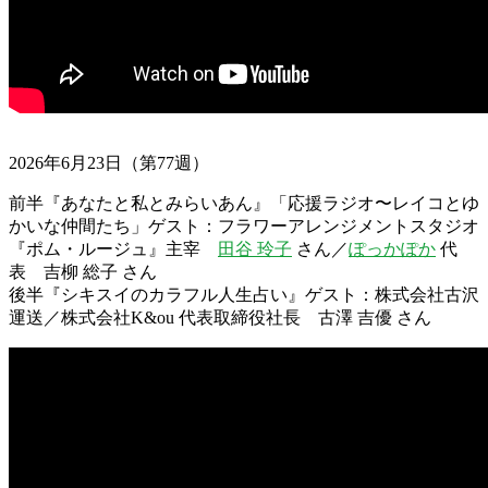
2026年6月23日（第77週）
前半『あなたと私とみらいあん』「応援ラジオ〜レイコとゆ
かいな仲間たち」ゲスト：フラワーアレンジメントスタジオ
『ポム・ルージュ』主宰
田谷 玲子
さん／
ぽっかぽか
代
表 吉柳 総子 さん
後半『シキスイのカラフル人生占い』ゲスト：株式会社古沢
運送／株式会社K&ou 代表取締役社長 古澤 吉優 さん