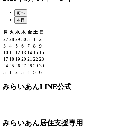
前へ
本日
月
火
水
木
金
土
日
月
火
水
木
金
土
日
曜
曜
曜
曜
曜
曜
曜
2026
2026
2026
2026
2026
2026
2026
27
28
29
30
31
1
2
日
日
日
日
日
日
日
年
年
年
年
年
年
年
2026
2026
2026
2026
2026
2026
2026
3
4
5
6
7
8
9
7
7
7
7
7
8
8
年
年
年
年
年
年
年
2026
2026
2026
2026
2026
2026
2026
10
11
12
13
14
15
16
月
月
月
月
月
月
月
8
8
8
8
8
8
8
年
年
年
年
年
年
年
2026
2026
2026
2026
2026
2026
2026
17
18
19
20
21
22
23
27
28
29
30
31
1
2
月
月
月
月
月
月
月
8
8
8
8
8
8
8
年
年
年
年
年
年
年
2026
2026
2026
2026
2026
2026
2026
24
25
26
27
28
29
30
日
日
日
日
日
日
日
3
4
5
6
7
8
9
月
月
月
月
月
月
月
8
8
8
8
8
8
8
年
年
年
年
年
年
年
2026
2026
2026
2026
2026
2026
2026
31
1
2
3
4
5
6
日
日
日
日
日
日
日
10
11
12
13
14
15
16
月
月
月
月
月
月
月
8
8
8
8
8
8
8
年
年
年
年
年
年
年
日
日
日
日
日
日
日
17
18
19
20
21
22
23
月
月
月
月
月
月
月
8
9
9
9
9
9
9
みらいあんLINE公式
日
日
日
日
日
日
日
24
25
26
27
28
29
30
月
月
月
月
月
月
月
日
日
日
日
日
日
日
31
1
2
3
4
5
6
日
日
日
日
日
日
日
みらいあん居住支援専用