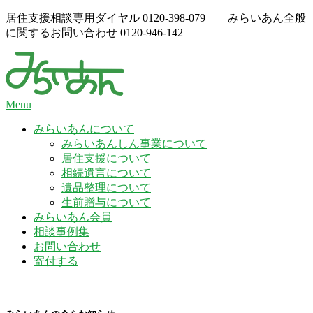
Skip
居住支援相談専用ダイヤル
0120-398-079
みらいあん全般
to
に関するお問い合わせ
0120-946-142
content
Menu
みらいあんについて
みらいあんしん事業について
居住支援について
相続遺言について
遺品整理について
生前贈与について
みらいあん会員
相談事例集
お問い合わせ
寄付する