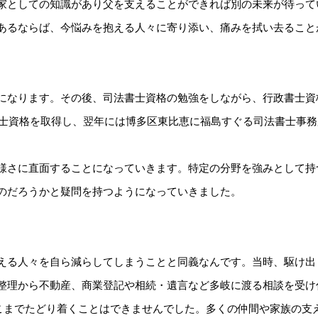
家としての知識があり父を支えることができれば別の未来が待って
あるならば、今悩みを抱える人々に寄り添い、痛みを拭い去ること
になります。その後、司法書士資格の勉強をしながら、行政書士資
書士資格を取得し、翌年には博多区東比恵に福島すぐる司法書士事
様さに直面することになっていきます。特定の分野を強みとして持
のだろうかと疑問を持つようになっていきました。
える人々を自ら減らしてしまうことと同義なんです。当時、駆け出
整理から不動産、商業登記や相続・遺言など多岐に渡る相談を受け
ここまでたどり着くことはできませんでした。多くの仲間や家族の支