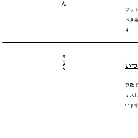
ん
フッ
べき
す。
高
山
いつ
さ
ん
尊敬
ミス
いま