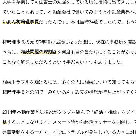
大学を卒業して司法書士の勉強をしている頃に福岡に出てきまし
ていたこともあって、不動産会社で働いてみようと不動産業界へ
いあん梅﨑理事長
だったんです。私は当時24歳でしたので、もう
梅﨑理事長の元で5年程お世話になった後に、現在の事務所を開
うちに、
相続問題の深刻さ
を何度も目の当たりにすることがあり
ことなく解決しただろうという事案もいくつもありました。
相続トラブルを避けるには、多くの人に相続について知ってもら
梅﨑理事長との間で「みらいあん」設立の構想が持ち上がってく
2014年不動産業と法律家がタッグを組んで「終活・相続」をメイ
足
することになります。スタート時から終活セミナーを開催し、
啓蒙活動をする一方で、すでにトラブルが発生している人々に対