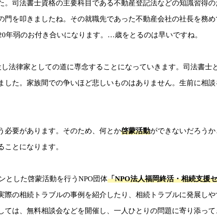
た。司法書士資格の主要科目である不動産登記法などの知識習得の
の門を叩きましたね。その就職先であった不動産会社の社長を務め
20年弱のお付き合いになります。…歳をとるのは早いですね。
設し法律家としての道に専念することになっていきます。司法書士
ました。家族間での争いほど悲しいものはありません。生前に相談
う必要があります。そのため、何とか
啓蒙活動
ができないだろうか
ることになります。
ンとした啓蒙活動を行うNPO団体
「NPO法人福岡終活・相続支援
実際の相続トラブルの事例を紹介したり、相続トラブルに発展しや
しては、無料相談会などを開催し、一人ひとりの問題に寄り添って