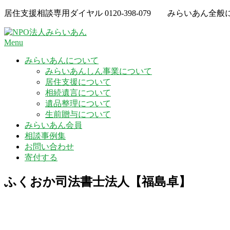
Skip
居住支援相談専用ダイヤル
0120-398-079
みらいあん全般
to
content
Menu
みらいあんについて
みらいあんしん事業について
居住支援について
相続遺言について
遺品整理について
生前贈与について
みらいあん会員
相談事例集
お問い合わせ
寄付する
ふくおか司法書士法人【福島卓】