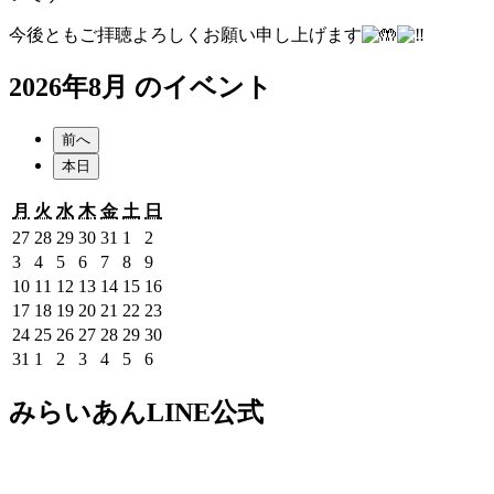
今後ともご拝聴よろしくお願い申し上げます
2026年8月 のイベント
前へ
本日
月
火
水
木
金
土
日
月
火
水
木
金
土
日
曜
曜
曜
曜
曜
曜
曜
2026
2026
2026
2026
2026
2026
2026
27
28
29
30
31
1
2
日
日
日
日
日
日
日
年
年
年
年
年
年
年
2026
2026
2026
2026
2026
2026
2026
3
4
5
6
7
8
9
7
7
7
7
7
8
8
年
年
年
年
年
年
年
2026
2026
2026
2026
2026
2026
2026
10
11
12
13
14
15
16
月
月
月
月
月
月
月
8
8
8
8
8
8
8
年
年
年
年
年
年
年
2026
2026
2026
2026
2026
2026
2026
17
18
19
20
21
22
23
27
28
29
30
31
1
2
月
月
月
月
月
月
月
8
8
8
8
8
8
8
年
年
年
年
年
年
年
2026
2026
2026
2026
2026
2026
2026
24
25
26
27
28
29
30
日
日
日
日
日
日
日
3
4
5
6
7
8
9
月
月
月
月
月
月
月
8
8
8
8
8
8
8
年
年
年
年
年
年
年
2026
2026
2026
2026
2026
2026
2026
31
1
2
3
4
5
6
日
日
日
日
日
日
日
10
11
12
13
14
15
16
月
月
月
月
月
月
月
8
8
8
8
8
8
8
年
年
年
年
年
年
年
日
日
日
日
日
日
日
17
18
19
20
21
22
23
月
月
月
月
月
月
月
8
9
9
9
9
9
9
みらいあんLINE公式
日
日
日
日
日
日
日
24
25
26
27
28
29
30
月
月
月
月
月
月
月
日
日
日
日
日
日
日
31
1
2
3
4
5
6
日
日
日
日
日
日
日