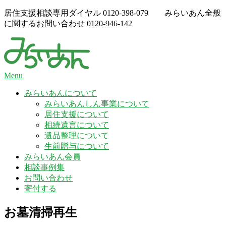
Skip
居住支援相談専用ダイヤル
0120-398-079
みらいあん全般
to
に関するお問い合わせ
0120-946-142
content
Menu
みらいあんについて
みらいあんしん事業について
居住支援について
相続遺言について
遺品整理について
生前贈与について
みらいあん会員
相談事例集
お問い合わせ
寄付する
お墓清掃再生