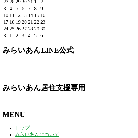
曜
曜
曜
曜
曜
曜
曜
2026
2026
2026
2026
2026
2026
2026
27
28
29
30
31
1
2
日
日
日
日
日
日
日
年
年
年
年
年
年
年
2026
2026
2026
2026
2026
2026
2026
3
4
5
6
7
8
9
7
7
7
7
7
8
8
年
年
年
年
年
年
年
2026
2026
2026
2026
2026
2026
2026
10
11
12
13
14
15
16
月
月
月
月
月
月
月
8
8
8
8
8
8
8
年
年
年
年
年
年
年
2026
2026
2026
2026
2026
2026
2026
17
18
19
20
21
22
23
27
28
29
30
31
1
2
月
月
月
月
月
月
月
8
8
8
8
8
8
8
年
年
年
年
年
年
年
2026
2026
2026
2026
2026
2026
2026
24
25
26
27
28
29
30
日
日
日
日
日
日
日
3
4
5
6
7
8
9
月
月
月
月
月
月
月
8
8
8
8
8
8
8
年
年
年
年
年
年
年
2026
2026
2026
2026
2026
2026
2026
31
1
2
3
4
5
6
日
日
日
日
日
日
日
10
11
12
13
14
15
16
月
月
月
月
月
月
月
8
8
8
8
8
8
8
年
年
年
年
年
年
年
日
日
日
日
日
日
日
17
18
19
20
21
22
23
月
月
月
月
月
月
月
8
9
9
9
9
9
9
みらいあんLINE公式
日
日
日
日
日
日
日
24
25
26
27
28
29
30
月
月
月
月
月
月
月
日
日
日
日
日
日
日
31
1
2
3
4
5
6
日
日
日
日
日
日
日
みらいあん居住支援専用
MENU
トップ
みらいあんについて