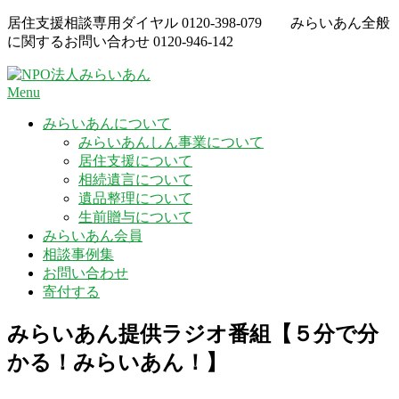
Skip
居住支援相談専用ダイヤル
0120-398-079
みらいあん全般
to
に関するお問い合わせ
0120-946-142
content
Menu
みらいあんについて
みらいあんしん事業について
居住支援について
相続遺言について
遺品整理について
生前贈与について
みらいあん会員
相談事例集
お問い合わせ
寄付する
みらいあん提供ラジオ番組【５分で分
かる！みらいあん！】