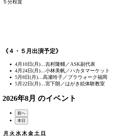
５分程度
《４・５月出演予定》
4月10日(月)…吉村隆輔／ASK副代表
4月24日(月)…小林美帆／ハカタマーケット
5月8日(月)…高瀬玲子／ブラウォーク福岡
5月22日(月)…宮下朗／はがき絵体験教室
2026年8月 のイベント
前へ
本日
月
火
水
木
金
土
日
月
火
水
木
金
土
日