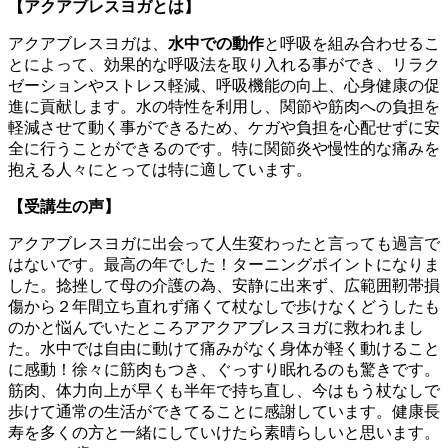
【アクアブレスヨガとは】
アクアブレスヨガは、
水中での動作
と呼吸を組み合わせるこ
とによって、効果的な呼吸法を取り入れる事ができ、リラク
ゼーションやストレス軽減、呼吸機能の向上、心身健康の促
進に貢献します。水の特性を利用し、関節や筋肉への負担を
軽減させて動く事ができるため、ケガや負担を心配せずに安
全に行うことができるのです。特に関節炎や慢性的な痛みを
抱える人々にとっては特に適しています。
【受講生の声】
アクアブレスヨガに出会って人生変わったと言っても過言で
はないです。最高の年でした！ターニングポイントになりま
した。捻挫して母の介護の為、安静に出来ず、広範囲靭帯損
傷から２年間立ち直れず痛くて杖なしで歩けなくどうしたも
のかと悩んでいたところアアクアブレスヨガに救われまし
た。水中では自由に動けて痛みがなく身体が軽く動けること
に感動！徐々に筋肉もつき、ぐっすり眠れるのも驚きです。
筋肉、体力向上が早くも半年で持ち直し、今はもう杖なしで
歩けて通常の生活ができてることに感謝しています。健康長
寿を多くの方と一緒にしていけたら素晴らしいと思います。