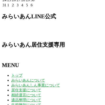
日
日
日
日
日
日
日
3
4
5
6
7
8
9
月
月
月
月
月
月
月
8
8
8
8
8
8
8
年
年
年
年
年
年
年
2026
2026
2026
2026
2026
2026
2026
31
1
2
3
4
5
6
日
日
日
日
日
日
日
10
11
12
13
14
15
16
月
月
月
月
月
月
月
8
8
8
8
8
8
8
年
年
年
年
年
年
年
日
日
日
日
日
日
日
17
18
19
20
21
22
23
月
月
月
月
月
月
月
8
9
9
9
9
9
9
みらいあんLINE公式
日
日
日
日
日
日
日
24
25
26
27
28
29
30
月
月
月
月
月
月
月
日
日
日
日
日
日
日
31
1
2
3
4
5
6
日
日
日
日
日
日
日
みらいあん居住支援専用
MENU
トップ
みらいあんについて
みらいあんしん事業について
居住支援について
相続遺言について
遺品整理について
生前贈与について