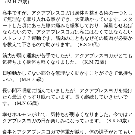
（M.H 73歳）
私事ですが、アクアブレスヨガは身体を整える術の一つとし
て無理なく取り入れる事ができ、大変助かっています。スタ
ートした頃にあった膝の痛みも緩和しており、減量もせねば
ならないので、アクアブレスヨガは私にはなくてはならない
ストレッチ？運動です。筋肉のこともなぜその筋肉が必要か
を教えて下さるので助かります。（R.S 50代）
筋力が弱く運動が苦手でしたが、アクアブレスヨガがとても
気持ちよく身体も軽くなりました。（K.M 72歳）
日頃動かしてない部分を無理なく動かすことができて気持ち
いい。（M.H 75歳）
長い間不眠症に悩んでいましたが、アクアブレスヨガを続け
たら最近ぐっすり眠れています。長く継続していきたいで
す。（M.N 65歳）
幸せホルモンが出て、気持ちが明るくなりました。今ではア
クアブレスヨガの日が楽しみになっています。（S.K 80歳）
食事とアクアブレスヨガで体重が減り、体の調子がとてもい