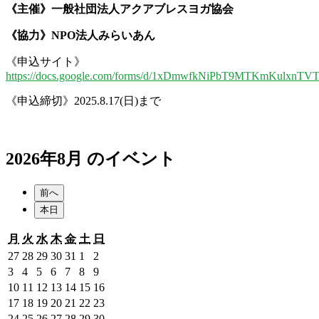
《主催》一般社団法人アクアブレスヨガ協会
《協力》NPO法人みらいあん
《申込サイト》
https://docs.google.com/forms/d/1xDmwfkNiPbT9MTKmKulxnT
《申込締切》2025.8.17(日)まで
2026年8月 のイベント
前へ
本日
月
火
水
木
金
土
日
月
火
水
木
金
土
日
曜
曜
曜
曜
曜
曜
曜
2026
2026
2026
2026
2026
2026
2026
27
28
29
30
31
1
2
日
日
日
日
日
日
日
年
年
年
年
年
年
年
2026
2026
2026
2026
2026
2026
2026
3
4
5
6
7
8
9
7
7
7
7
7
8
8
年
年
年
年
年
年
年
2026
2026
2026
2026
2026
2026
2026
10
11
12
13
14
15
16
月
月
月
月
月
月
月
8
8
8
8
8
8
8
年
年
年
年
年
年
年
2026
2026
2026
2026
2026
2026
2026
17
18
19
20
21
22
23
27
28
29
30
31
1
2
月
月
月
月
月
月
月
8
8
8
8
8
8
8
年
年
年
年
年
年
年
2026
2026
2026
2026
2026
2026
2026
24
25
26
27
28
29
30