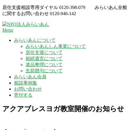
Skip
居住支援相談専用ダイヤル
0120-398-079
みらいあん全般
to
に関するお問い合わせ
0120-946-142
content
Menu
みらいあんについて
みらいあんしん事業について
居住支援について
相続遺言について
遺品整理について
生前贈与について
みらいあん会員
相談事例集
お問い合わせ
寄付する
アクアブレスヨガ教室開催のお知らせ