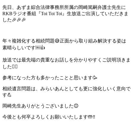
先日、あずま綜合法律事務所所属の岡崎篤嗣弁護士先生に
RKBラジオ番組『Toi Toi Toi』生放送ご出演していただきま
した🎉🎉🎉
年々複雑化する相続問題😅正面から取り組み解決する姿は
素晴らしいです￼👍
放送では最先端の貴重なお話しを分かりやすくご説明頂きま
した🙆‍♂️
参考になった方も多かったことと思います🥳
相続遺言問題は、みらいあんとしても更に強化しいく意向で
す💪
岡崎先生ありがとうございました😊
今後とも何卒よろしくお願いいたします🤲‼️