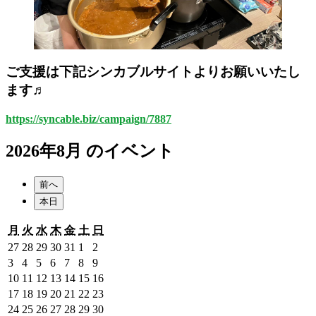
ご支援は下記シンカブルサイトよりお願いいたし
ます♬
https://syncable.biz/campaign/7887
2026年8月 のイベント
前へ
本日
月
火
水
木
金
土
日
月
火
水
木
金
土
日
曜
曜
曜
曜
曜
曜
曜
2026
2026
2026
2026
2026
2026
2026
27
28
29
30
31
1
2
日
日
日
日
日
日
日
年
年
年
年
年
年
年
2026
2026
2026
2026
2026
2026
2026
3
4
5
6
7
8
9
7
7
7
7
7
8
8
年
年
年
年
年
年
年
2026
2026
2026
2026
2026
2026
2026
10
11
12
13
14
15
16
月
月
月
月
月
月
月
8
8
8
8
8
8
8
年
年
年
年
年
年
年
2026
2026
2026
2026
2026
2026
2026
17
18
19
20
21
22
23
27
28
29
30
31
1
2
月
月
月
月
月
月
月
8
8
8
8
8
8
8
年
年
年
年
年
年
年
2026
2026
2026
2026
2026
2026
2026
24
25
26
27
28
29
30
日
日
日
日
日
日
日