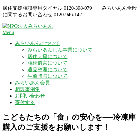
Skip
居住支援相談専用ダイヤル
0120-398-079
みらいあん全般
to
に関するお問い合わせ
0120-946-142
content
Menu
みらいあんについて
みらいあんしん事業について
居住支援について
相続遺言について
遺品整理について
生前贈与について
みらいあん会員
相談事例集
お問い合わせ
寄付する
こどもたちの「食」の安心を──冷凍庫
購入のご支援をお願いします！