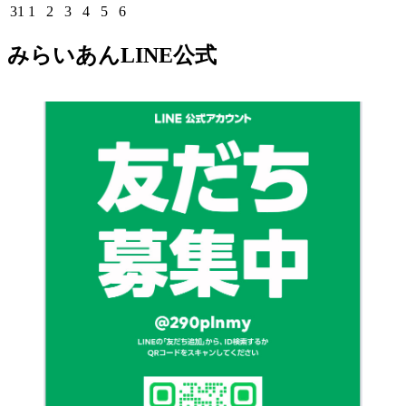
3
4
5
6
7
8
9
月
月
月
月
月
月
月
8
8
8
8
8
8
8
年
年
年
年
年
年
年
2026
2026
2026
2026
2026
2026
2026
31
1
2
3
4
5
6
日
日
日
日
日
日
日
10
11
12
13
14
15
16
月
月
月
月
月
月
月
8
8
8
8
8
8
8
年
年
年
年
年
年
年
日
日
日
日
日
日
日
17
18
19
20
21
22
23
月
月
月
月
月
月
月
8
9
9
9
9
9
9
みらいあんLINE公式
日
日
日
日
日
日
日
24
25
26
27
28
29
30
月
月
月
月
月
月
月
日
日
日
日
日
日
日
31
1
2
3
4
5
6
日
日
日
日
日
日
日