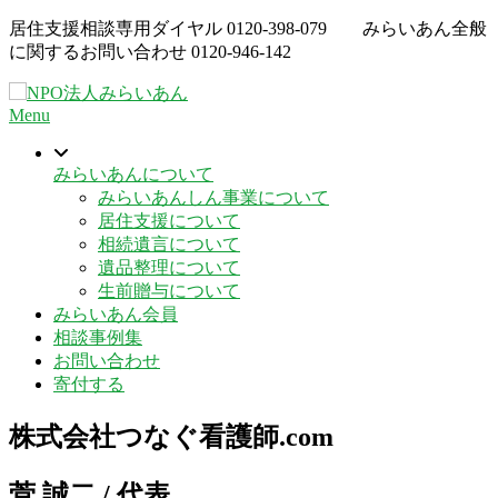
Skip
居住支援相談専用ダイヤル
0120-398-079
みらいあん全般
to
に関するお問い合わせ
0120-946-142
content
Menu
みらいあんについて
みらいあんしん事業について
居住支援について
相続遺言について
遺品整理について
生前贈与について
みらいあん会員
相談事例集
お問い合わせ
寄付する
株式会社つなぐ看護師.com
菅 誠二 /
代表