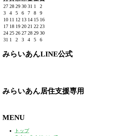
曜
曜
曜
曜
曜
曜
曜
2026
2026
2026
2026
2026
2026
2026
27
28
29
30
31
1
2
日
日
日
日
日
日
日
年
年
年
年
年
年
年
2026
2026
2026
2026
2026
2026
2026
3
4
5
6
7
8
9
7
7
7
7
7
8
8
年
年
年
年
年
年
年
2026
2026
2026
2026
2026
2026
2026
10
11
12
13
14
15
16
月
月
月
月
月
月
月
8
8
8
8
8
8
8
年
年
年
年
年
年
年
2026
2026
2026
2026
2026
2026
2026
17
18
19
20
21
22
23
27
28
29
30
31
1
2
月
月
月
月
月
月
月
8
8
8
8
8
8
8
年
年
年
年
年
年
年
2026
2026
2026
2026
2026
2026
2026
24
25
26
27
28
29
30
日
日
日
日
日
日
日
3
4
5
6
7
8
9
月
月
月
月
月
月
月
8
8
8
8
8
8
8
年
年
年
年
年
年
年
2026
2026
2026
2026
2026
2026
2026
31
1
2
3
4
5
6
日
日
日
日
日
日
日
10
11
12
13
14
15
16
月
月
月
月
月
月
月
8
8
8
8
8
8
8
年
年
年
年
年
年
年
日
日
日
日
日
日
日
17
18
19
20
21
22
23
月
月
月
月
月
月
月
8
9
9
9
9
9
9
みらいあんLINE公式
日
日
日
日
日
日
日
24
25
26
27
28
29
30
月
月
月
月
月
月
月
日
日
日
日
日
日
日
31
1
2
3
4
5
6
日
日
日
日
日
日
日
みらいあん居住支援専用
MENU
トップ