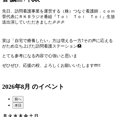
先日、訪問看護事業を運営する（株）つなぐ看護師．ｃｏｍ
菅代表にＲＫＢラジオ番組『Ｔｏｉ Ｔｏｉ Ｔｏｉ』生放
送出演していただきました🎉🎉🎉
実は「自宅で療養したい」方は増える一方⤴️その声に応える
がため立ち上げた訪問看護ステーション🏥
とても参考になる内容で心強いと思いま
ぜひぜひ、応援の程、よろしくお願いいたします🤲‼️
2026年8月 のイベント
前へ
本日
月
火
水
木
金
土
日
月
火
水
木
金
土
日