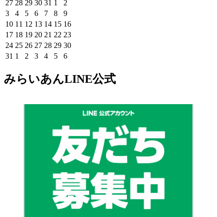
曜
曜
曜
曜
曜
曜
曜
2026
2026
2026
2026
2026
2026
2026
27
28
29
30
31
1
2
日
日
日
日
日
日
日
年
年
年
年
年
年
年
2026
2026
2026
2026
2026
2026
2026
3
4
5
6
7
8
9
7
7
7
7
7
8
8
年
年
年
年
年
年
年
2026
2026
2026
2026
2026
2026
2026
10
11
12
13
14
15
16
月
月
月
月
月
月
月
8
8
8
8
8
8
8
年
年
年
年
年
年
年
2026
2026
2026
2026
2026
2026
2026
17
18
19
20
21
22
23
27
28
29
30
31
1
2
月
月
月
月
月
月
月
8
8
8
8
8
8
8
年
年
年
年
年
年
年
2026
2026
2026
2026
2026
2026
2026
24
25
26
27
28
29
30
日
日
日
日
日
日
日
3
4
5
6
7
8
9
月
月
月
月
月
月
月
8
8
8
8
8
8
8
年
年
年
年
年
年
年
2026
2026
2026
2026
2026
2026
2026
31
1
2
3
4
5
6
日
日
日
日
日
日
日
10
11
12
13
14
15
16
月
月
月
月
月
月
月
8
8
8
8
8
8
8
年
年
年
年
年
年
年
日
日
日
日
日
日
日
17
18
19
20
21
22
23
月
月
月
月
月
月
月
8
9
9
9
9
9
9
みらいあんLINE公式
日
日
日
日
日
日
日
24
25
26
27
28
29
30
月
月
月
月
月
月
月
日
日
日
日
日
日
日
31
1
2
3
4
5
6
日
日
日
日
日
日
日