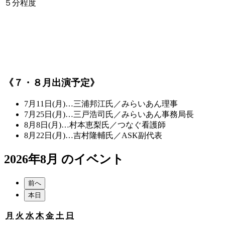
５分程度
《７・８月出演予定》
7月11日(月)…三浦邦江氏／みらいあん理事
7月25日(月)…三戸浩司氏／みらいあん事務局長
8月8日(月)…村本恵梨氏／つなぐ看護師
8月22日(月)…吉村隆輔氏／ASK副代表
2026年8月 のイベント
前へ
本日
月
火
水
木
金
土
日
月
火
水
木
金
土
日