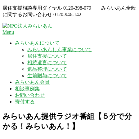
Skip
居住支援相談専用ダイヤル
0120-398-079
みらいあん全般
to
に関するお問い合わせ
0120-946-142
content
Menu
みらいあんについて
みらいあんしん事業について
居住支援について
相続遺言について
遺品整理について
生前贈与について
みらいあん会員
相談事例集
お問い合わせ
寄付する
みらいあん提供ラジオ番組【５分で分
かる！みらいあん！】