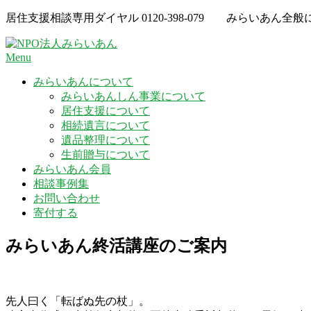
Skip
居住支援相談専用ダイヤル
0120-398-079
みらいあん全般
to
content
Menu
みらいあんについて
みらいあんしん事業について
居住支援について
相続遺言について
遺品整理について
生前贈与について
みらいあん会員
相談事例集
お問い合わせ
寄付する
みらいあん終活講座のご案内
先人曰く「転ばぬ先の杖」。