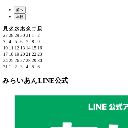
前へ
本日
月
火
水
木
金
土
日
月
火
水
木
金
土
日
曜
曜
曜
曜
曜
曜
曜
2026
2026
2026
2026
2026
2026
2026
27
28
29
30
31
1
2
日
日
日
日
日
日
日
年
年
年
年
年
年
年
2026
2026
2026
2026
2026
2026
2026
3
4
5
6
7
8
9
7
7
7
7
7
8
8
年
年
年
年
年
年
年
2026
2026
2026
2026
2026
2026
2026
10
11
12
13
14
15
16
月
月
月
月
月
月
月
8
8
8
8
8
8
8
年
年
年
年
年
年
年
2026
2026
2026
2026
2026
2026
2026
17
18
19
20
21
22
23
27
28
29
30
31
1
2
月
月
月
月
月
月
月
8
8
8
8
8
8
8
年
年
年
年
年
年
年
2026
2026
2026
2026
2026
2026
2026
24
25
26
27
28
29
30
日
日
日
日
日
日
日
3
4
5
6
7
8
9
月
月
月
月
月
月
月
8
8
8
8
8
8
8
年
年
年
年
年
年
年
2026
2026
2026
2026
2026
2026
2026
31
1
2
3
4
5
6
日
日
日
日
日
日
日
10
11
12
13
14
15
16
月
月
月
月
月
月
月
8
8
8
8
8
8
8
年
年
年
年
年
年
年
日
日
日
日
日
日
日
17
18
19
20
21
22
23
月
月
月
月
月
月
月
8
9
9
9
9
9
9
みらいあんLINE公式
日
日
日
日
日
日
日
24
25
26
27
28
29
30
月
月
月
月
月
月
月
日
日
日
日
日
日
日
31
1
2
3
4
5
6
日
日
日
日
日
日
日