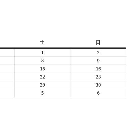
土
土
日
日
曜
曜
1
2026
2
2026
日
日
年
年
8
2026
9
2026
8
8
年
年
15
2026
16
2026
月
月
8
8
年
年
22
2026
23
2026
1
2
月
月
8
8
年
年
29
2026
30
2026
日
日
8
9
月
月
8
8
年
年
5
2026
6
2026
日
日
15
16
月
月
8
8
年
年
日
日
22
23
月
月
9
9
日
日
29
30
月
月
日
日
5
6
日
日