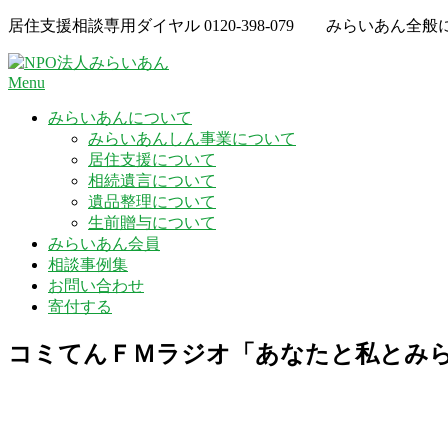
Skip
居住支援相談専用ダイヤル
0120-398-079
みらいあん全般
to
content
Menu
みらいあんについて
みらいあんしん事業について
居住支援について
相続遺言について
遺品整理について
生前贈与について
みらいあん会員
相談事例集
お問い合わせ
寄付する
コミてんＦＭラジオ「あなたと私とみ