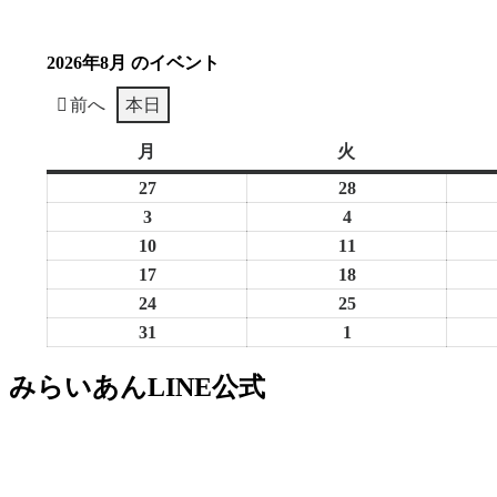
2026年8月 のイベント
前へ
本日
月
月
火
火
曜
曜
27
2026
28
2026
日
日
年
年
3
2026
4
2026
7
7
年
年
10
2026
11
2026
月
月
8
8
年
年
17
2026
18
2026
27
28
月
月
8
8
年
年
24
2026
25
2026
日
日
3
4
月
月
8
8
年
年
31
2026
1
2026
日
日
10
11
月
月
8
8
年
年
みらいあんLINE公式
日
日
17
18
月
月
8
9
日
日
24
25
月
月
日
日
31
1
日
日