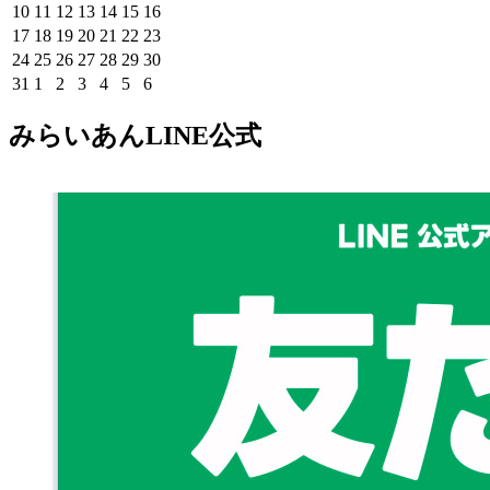
7
7
7
7
7
8
8
年
年
年
年
年
年
年
2026
2026
2026
2026
2026
2026
2026
10
11
12
13
14
15
16
月
月
月
月
月
月
月
8
8
8
8
8
8
8
年
年
年
年
年
年
年
2026
2026
2026
2026
2026
2026
2026
17
18
19
20
21
22
23
27
28
29
30
31
1
2
月
月
月
月
月
月
月
8
8
8
8
8
8
8
年
年
年
年
年
年
年
2026
2026
2026
2026
2026
2026
2026
24
25
26
27
28
29
30
日
日
日
日
日
日
日
3
4
5
6
7
8
9
月
月
月
月
月
月
月
8
8
8
8
8
8
8
年
年
年
年
年
年
年
2026
2026
2026
2026
2026
2026
2026
31
1
2
3
4
5
6
日
日
日
日
日
日
日
10
11
12
13
14
15
16
月
月
月
月
月
月
月
8
8
8
8
8
8
8
年
年
年
年
年
年
年
日
日
日
日
日
日
日
17
18
19
20
21
22
23
月
月
月
月
月
月
月
8
9
9
9
9
9
9
みらいあんLINE公式
日
日
日
日
日
日
日
24
25
26
27
28
29
30
月
月
月
月
月
月
月
日
日
日
日
日
日
日
31
1
2
3
4
5
6
日
日
日
日
日
日
日