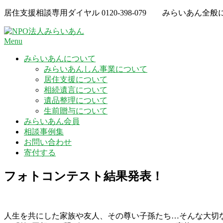
Skip
居住支援相談専用ダイヤル
0120-398-079
みらいあん全般
to
content
Menu
みらいあんについて
みらいあんしん事業について
居住支援について
相続遺言について
遺品整理について
生前贈与について
みらいあん会員
相談事例集
お問い合わせ
寄付する
フォトコンテスト結果発表！
人生を共にした家族や友人、その尊い子孫たち…そんな大切な人