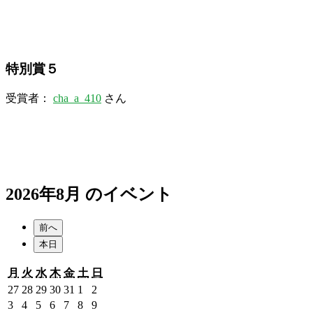
特別賞５
受賞者：
cha_a_410
さん
2026年8月 のイベント
前へ
本日
月
火
水
木
金
土
日
月
火
水
木
金
土
日
曜
曜
曜
曜
曜
曜
曜
2026
2026
2026
2026
2026
2026
2026
27
28
29
30
31
1
2
日
日
日
日
日
日
日
年
年
年
年
年
年
年
2026
2026
2026
2026
2026
2026
2026
3
4
5
6
7
8
9