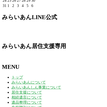
2026
2026
2026
2026
2026
2026
2026
24
25
26
27
28
29
30
日
日
日
日
日
日
日
3
4
5
6
7
8
9
月
月
月
月
月
月
月
8
8
8
8
8
8
8
年
年
年
年
年
年
年
2026
2026
2026
2026
2026
2026
2026
31
1
2
3
4
5
6
日
日
日
日
日
日
日
10
11
12
13
14
15
16
月
月
月
月
月
月
月
8
8
8
8
8
8
8
年
年
年
年
年
年
年
日
日
日
日
日
日
日
17
18
19
20
21
22
23
月
月
月
月
月
月
月
8
9
9
9
9
9
9
みらいあんLINE公式
日
日
日
日
日
日
日
24
25
26
27
28
29
30
月
月
月
月
月
月
月
日
日
日
日
日
日
日
31
1
2
3
4
5
6
日
日
日
日
日
日
日
みらいあん居住支援専用
MENU
トップ
みらいあんについて
みらいあんしん事業について
居住支援について
相続遺言について
遺品整理について