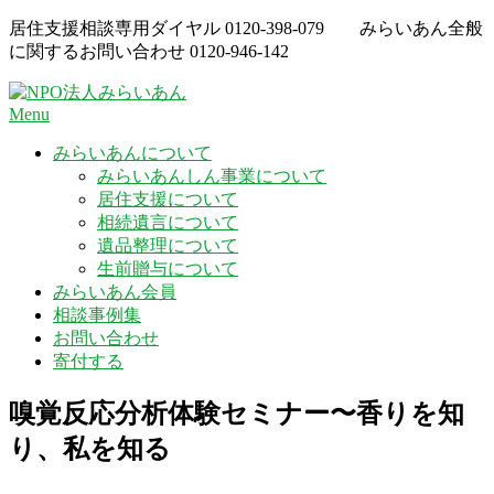
Skip
居住支援相談専用ダイヤル
0120-398-079
みらいあん全般
to
に関するお問い合わせ
0120-946-142
content
Menu
みらいあんについて
みらいあんしん事業について
居住支援について
相続遺言について
遺品整理について
生前贈与について
みらいあん会員
相談事例集
お問い合わせ
寄付する
嗅覚反応分析体験セミナー〜香りを知
り、私を知る