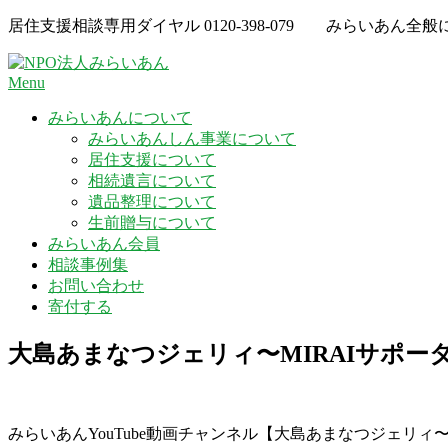
Skip
居住支援相談専用ダイヤル
0120-398-079
みらいあん全般
to
content
Menu
みらいあんについて
みらいあんしん事業について
居住支援について
相続遺言について
遺品整理について
生前贈与について
みらいあん会員
相談事例集
お問い合わせ
寄付する
大島あまなつジェリィ〜MIRAIサポー
みらいあんYouTube動画チャンネル【大島あまなつジェリィ