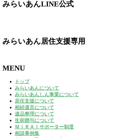
8
9
9
9
9
9
9
みらいあんLINE公式
日
日
日
日
日
日
日
24
25
26
27
28
29
30
月
月
月
月
月
月
月
日
日
日
日
日
日
日
31
1
2
3
4
5
6
日
日
日
日
日
日
日
みらいあん居住支援専用
MENU
トップ
みらいあんについて
みらいあんしん事業について
居住支援について
相続遺言について
遺品整理について
生前贈与について
ＭＩＲＡＩサポーター制度
相談事例集