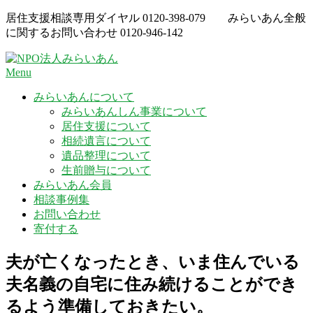
Skip
居住支援相談専用ダイヤル
0120-398-079
みらいあん全般
to
に関するお問い合わせ
0120-946-142
content
Menu
みらいあんについて
みらいあんしん事業について
居住支援について
相続遺言について
遺品整理について
生前贈与について
みらいあん会員
相談事例集
お問い合わせ
寄付する
夫が亡くなったとき、いま住んでいる
夫名義の自宅に住み続けることができ
るよう準備しておきたい。