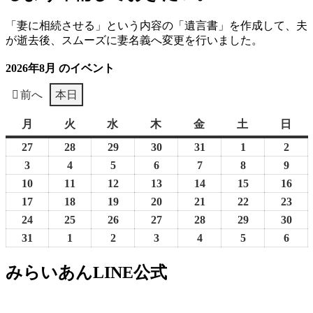
「妻に相続させる」という内容の「遺言書」を作成して、夫
が逝去後、スムーズに妻名義へ変更を行いました。
2026年8月 のイベント
前へ
本日
月
月
火
火
水
水
木
木
金
金
土
土
日
日
曜
曜
曜
曜
曜
曜
曜
27
2026
28
2026
29
2026
30
2026
31
2026
1
2026
2
2026
日
日
日
日
日
日
日
年
年
年
年
年
年
年
3
2026
4
2026
5
2026
6
2026
7
2026
8
2026
9
2026
7
7
7
7
7
8
8
年
年
年
年
年
年
年
10
2026
11
2026
12
2026
13
2026
14
2026
15
2026
16
202
月
月
月
月
月
月
月
8
8
8
8
8
8
8
年
年
年
年
年
年
年
17
2026
18
2026
19
2026
20
2026
21
2026
22
2026
23
202
27
28
29
30
31
1
2
月
月
月
月
月
月
月
8
8
8
8
8
8
8
年
年
年
年
年
年
年
24
2026
25
2026
26
2026
27
2026
28
2026
29
2026
30
202
日
日
日
日
日
日
日
3
4
5
6
7
8
9
月
月
月
月
月
月
月
8
8
8
8
8
8
8
年
年
年
年
年
年
年
31
2026
1
2026
2
2026
3
2026
4
2026
5
2026
6
2026
日
日
日
日
日
日
日
10
11
12
13
14
15
16
月
月
月
月
月
月
月
8
8
8
8
8
8
8
年
年
年
年
年
年
年
みらいあんLINE公式
日
日
日
日
日
日
日
17
18
19
20
21
22
23
月
月
月
月
月
月
月
8
9
9
9
9
9
9
日
日
日
日
日
日
日
24
25
26
27
28
29
30
月
月
月
月
月
月
月
日
日
日
日
日
日
日
31
1
2
3
4
5
6