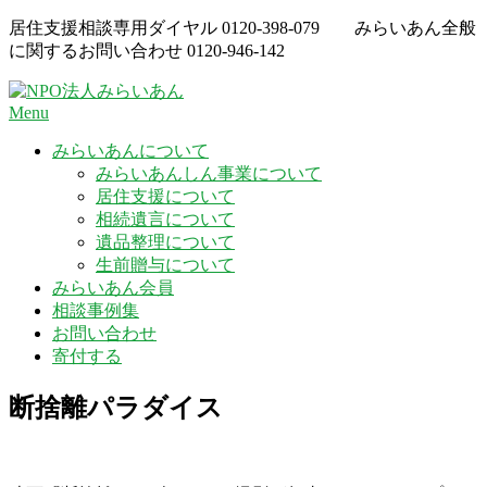
Skip
居住支援相談専用ダイヤル
0120-398-079
みらいあん全般
to
に関するお問い合わせ
0120-946-142
content
Menu
みらいあんについて
みらいあんしん事業について
居住支援について
相続遺言について
遺品整理について
生前贈与について
みらいあん会員
相談事例集
お問い合わせ
寄付する
断捨離パラダイス