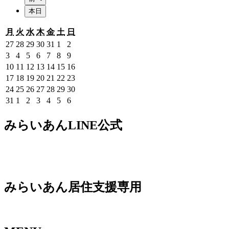
本日
月
火
水
木
金
土
日
月
火
水
木
金
土
日
曜
曜
曜
曜
曜
曜
曜
2026
2026
2026
2026
2026
2026
2026
27
28
29
30
31
1
2
日
日
日
日
日
日
日
年
年
年
年
年
年
年
2026
2026
2026
2026
2026
2026
2026
3
4
5
6
7
8
9
7
7
7
7
7
8
8
年
年
年
年
年
年
年
2026
2026
2026
2026
2026
2026
2026
10
11
12
13
14
15
16
月
月
月
月
月
月
月
8
8
8
8
8
8
8
年
年
年
年
年
年
年
2026
2026
2026
2026
2026
2026
2026
17
18
19
20
21
22
23
27
28
29
30
31
1
2
月
月
月
月
月
月
月
8
8
8
8
8
8
8
年
年
年
年
年
年
年
2026
2026
2026
2026
2026
2026
2026
24
25
26
27
28
29
30
日
日
日
日
日
日
日
3
4
5
6
7
8
9
月
月
月
月
月
月
月
8
8
8
8
8
8
8
年
年
年
年
年
年
年
2026
2026
2026
2026
2026
2026
2026
31
1
2
3
4
5
6
日
日
日
日
日
日
日
10
11
12
13
14
15
16
月
月
月
月
月
月
月
8
8
8
8
8
8
8
年
年
年
年
年
年
年
日
日
日
日
日
日
日
17
18
19
20
21
22
23
月
月
月
月
月
月
月
8
9
9
9
9
9
9
みらいあんLINE公式
日
日
日
日
日
日
日
24
25
26
27
28
29
30
月
月
月
月
月
月
月
日
日
日
日
日
日
日
31
1
2
3
4
5
6
日
日
日
日
日
日
日
みらいあん居住支援専用