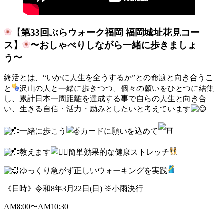
【第33回ぶらウォーク福岡 福岡城址花見コー
ス】
〜おしゃべりしながら一緒に歩きましょ
う〜
終活とは、“いかに人生を全うするか”との命題と向き合うこ
と
沢山の人と一緒に歩きつつ、個々の願いをひとつに結集
し、累計日本一周距離を達成する事で自らの人生と向き合
い、生きる自信・活力・励みとしたいと考えています
一緒に歩こう
カードに願いを込めて
教えます
簡単効果的な健康ストレッチ
ゆっくり急がず正しいウォーキングを実践
《日時》令和8年3月22日(日) ※小雨決行
AM8:00〜AM10:30