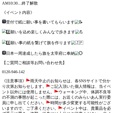
AM10:30…終了解散
《イベント内容》
受付で紙に願い事を書いてもらいます
願いを込め楽しくみんなで歩きます
願い事の紙を繋げて旗を作ります
日本一周達成したら旗を太宰府に奉納
【ご質問ご相談等お問い合わせ先】
0120-946-142
《注意事項》
雨天中止のお知らせは、各SNSサイトで分か
り次第お知らせします。
ご記入頂いた個人情報は、当イベ
ント以外には使用しません。
ウォーキング中、体調不良等
の不測の事態が起こった際には、お近くのみらいあん実行委
員に申し出てください。
時間が多少変更する可能性がござ
いますので、ご了承ください。
イベント中は、貴重品を必