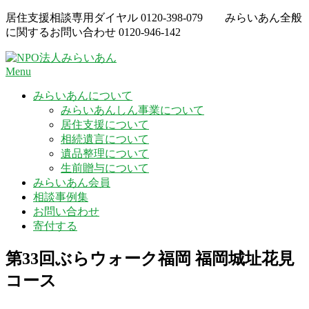
Skip
居住支援相談専用ダイヤル
0120-398-079
みらいあん全般
to
に関するお問い合わせ
0120-946-142
content
Menu
みらいあんについて
みらいあんしん事業について
居住支援について
相続遺言について
遺品整理について
生前贈与について
みらいあん会員
相談事例集
お問い合わせ
寄付する
第33回ぶらウォーク福岡 福岡城址花見
コース