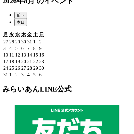
2026年8月 のイベント
前へ
本日
月
火
水
木
金
土
日
月
火
水
木
金
土
日
曜
曜
曜
曜
曜
曜
曜
2026
2026
2026
2026
2026
2026
2026
27
28
29
30
31
1
2
日
日
日
日
日
日
日
年
年
年
年
年
年
年
2026
2026
2026
2026
2026
2026
2026
3
4
5
6
7
8
9
7
7
7
7
7
8
8
年
年
年
年
年
年
年
2026
2026
2026
2026
2026
2026
2026
10
11
12
13
14
15
16
月
月
月
月
月
月
月
8
8
8
8
8
8
8
年
年
年
年
年
年
年
2026
2026
2026
2026
2026
2026
2026
17
18
19
20
21
22
23
27
28
29
30
31
1
2
月
月
月
月
月
月
月
8
8
8
8
8
8
8
年
年
年
年
年
年
年
2026
2026
2026
2026
2026
2026
2026
24
25
26
27
28
29
30
日
日
日
日
日
日
日
3
4
5
6
7
8
9
月
月
月
月
月
月
月
8
8
8
8
8
8
8
年
年
年
年
年
年
年
2026
2026
2026
2026
2026
2026
2026
31
1
2
3
4
5
6
日
日
日
日
日
日
日
10
11
12
13
14
15
16
月
月
月
月
月
月
月
8
8
8
8
8
8
8
年
年
年
年
年
年
年
日
日
日
日
日
日
日
17
18
19
20
21
22
23
月
月
月
月
月
月
月
8
9
9
9
9
9
9
みらいあんLINE公式
日
日
日
日
日
日
日
24
25
26
27
28
29
30
月
月
月
月
月
月
月
日
日
日
日
日
日
日
31
1
2
3
4
5
6
日
日
日
日
日
日
日