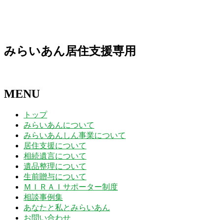
日
日
日
日
日
日
日
31
1
2
3
4
5
6
日
日
日
日
日
日
日
みらいあん居住支援専用
MENU
トップ
みらいあんについて
みらいあんしん事業について
居住支援について
相続遺言について
遺品整理について
生前贈与について
ＭＩＲＡＩサポーター制度
相談事例集
あなたと私とみらいあん
お問い合わせ