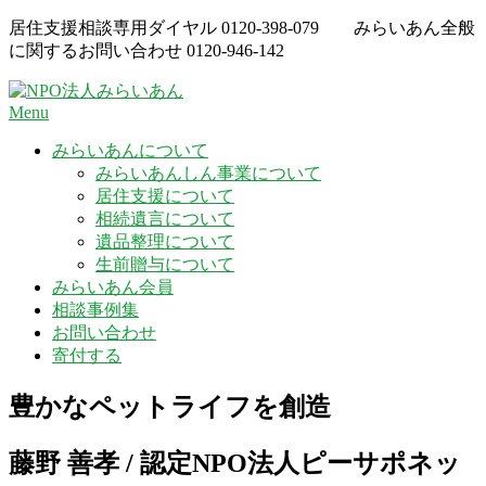
Skip
居住支援相談専用ダイヤル
0120-398-079
みらいあん全般
to
に関するお問い合わせ
0120-946-142
content
Menu
みらいあんについて
みらいあんしん事業について
居住支援について
相続遺言について
遺品整理について
生前贈与について
みらいあん会員
相談事例集
お問い合わせ
寄付する
豊かなペットライフを創造
藤野 善孝 /
認定NPO法人ピーサポネッ