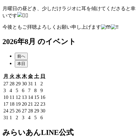
月曜日の昼どき、少しだけラジオに耳を傾けてくださると幸
いです
今後ともご拝聴よろしくお願い申し上げます
2026年8月 のイベント
前へ
本日
月
火
水
木
金
土
日
月
火
水
木
金
土
日
曜
曜
曜
曜
曜
曜
曜
2026
2026
2026
2026
2026
2026
2026
27
28
29
30
31
1
2
日
日
日
日
日
日
日
年
年
年
年
年
年
年
2026
2026
2026
2026
2026
2026
2026
3
4
5
6
7
8
9
7
7
7
7
7
8
8
年
年
年
年
年
年
年
2026
2026
2026
2026
2026
2026
2026
10
11
12
13
14
15
16
月
月
月
月
月
月
月
8
8
8
8
8
8
8
年
年
年
年
年
年
年
2026
2026
2026
2026
2026
2026
2026
17
18
19
20
21
22
23
27
28
29
30
31
1
2
月
月
月
月
月
月
月
8
8
8
8
8
8
8
年
年
年
年
年
年
年
2026
2026
2026
2026
2026
2026
2026
24
25
26
27
28
29
30
日
日
日
日
日
日
日
3
4
5
6
7
8
9
月
月
月
月
月
月
月
8
8
8
8
8
8
8
年
年
年
年
年
年
年
2026
2026
2026
2026
2026
2026
2026
31
1
2
3
4
5
6
日
日
日
日
日
日
日
10
11
12
13
14
15
16
月
月
月
月
月
月
月
8
8
8
8
8
8
8
年
年
年
年
年
年
年
日
日
日
日
日
日
日
17
18
19
20
21
22
23
月
月
月
月
月
月
月
8
9
9
9
9
9
9
みらいあんLINE公式
日
日
日
日
日
日
日
24
25
26
27
28
29
30
月
月
月
月
月
月
月