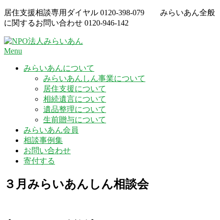
Skip
居住支援相談専用ダイヤル
0120-398-079
みらいあん全般
to
に関するお問い合わせ
0120-946-142
content
Menu
みらいあんについて
みらいあんしん事業について
居住支援について
相続遺言について
遺品整理について
生前贈与について
みらいあん会員
相談事例集
お問い合わせ
寄付する
３月みらいあんしん相談会