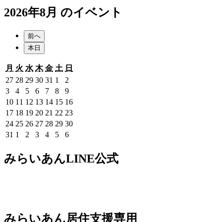
2026年8月 のイベント
前へ
本日
月
火
水
木
金
土
日
月
火
水
木
金
土
日
曜
曜
曜
曜
曜
曜
曜
2026
2026
2026
2026
2026
2026
2026
27
28
29
30
31
1
2
日
日
日
日
日
日
日
年
年
年
年
年
年
年
2026
2026
2026
2026
2026
2026
2026
3
4
5
6
7
8
9
7
7
7
7
7
8
8
年
年
年
年
年
年
年
2026
2026
2026
2026
2026
2026
2026
10
11
12
13
14
15
16
月
月
月
月
月
月
月
8
8
8
8
8
8
8
年
年
年
年
年
年
年
2026
2026
2026
2026
2026
2026
2026
17
18
19
20
21
22
23
27
28
29
30
31
1
2
月
月
月
月
月
月
月
8
8
8
8
8
8
8
年
年
年
年
年
年
年
2026
2026
2026
2026
2026
2026
2026
24
25
26
27
28
29
30
日
日
日
日
日
日
日
3
4
5
6
7
8
9
月
月
月
月
月
月
月
8
8
8
8
8
8
8
年
年
年
年
年
年
年
2026
2026
2026
2026
2026
2026
2026
31
1
2
3
4
5
6
日
日
日
日
日
日
日
10
11
12
13
14
15
16
月
月
月
月
月
月
月
8
8
8
8
8
8
8
年
年
年
年
年
年
年
日
日
日
日
日
日
日
17
18
19
20
21
22
23
月
月
月
月
月
月
月
8
9
9
9
9
9
9
みらいあんLINE公式
日
日
日
日
日
日
日
24
25
26
27
28
29
30
月
月
月
月
月
月
月
日
日
日
日
日
日
日
31
1
2
3
4
5
6
日
日
日
日
日
日
日
みらいあん居住支援専用