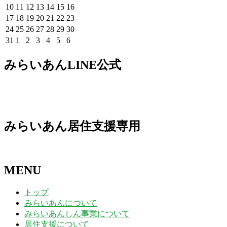
7
7
7
7
7
8
8
年
年
年
年
年
年
年
2026
2026
2026
2026
2026
2026
2026
10
11
12
13
14
15
16
月
月
月
月
月
月
月
8
8
8
8
8
8
8
年
年
年
年
年
年
年
2026
2026
2026
2026
2026
2026
2026
17
18
19
20
21
22
23
27
28
29
30
31
1
2
月
月
月
月
月
月
月
8
8
8
8
8
8
8
年
年
年
年
年
年
年
2026
2026
2026
2026
2026
2026
2026
24
25
26
27
28
29
30
日
日
日
日
日
日
日
3
4
5
6
7
8
9
月
月
月
月
月
月
月
8
8
8
8
8
8
8
年
年
年
年
年
年
年
2026
2026
2026
2026
2026
2026
2026
31
1
2
3
4
5
6
日
日
日
日
日
日
日
10
11
12
13
14
15
16
月
月
月
月
月
月
月
8
8
8
8
8
8
8
年
年
年
年
年
年
年
日
日
日
日
日
日
日
17
18
19
20
21
22
23
月
月
月
月
月
月
月
8
9
9
9
9
9
9
みらいあんLINE公式
日
日
日
日
日
日
日
24
25
26
27
28
29
30
月
月
月
月
月
月
月
日
日
日
日
日
日
日
31
1
2
3
4
5
6
日
日
日
日
日
日
日
みらいあん居住支援専用
MENU
トップ
みらいあんについて
みらいあんしん事業について
居住支援について