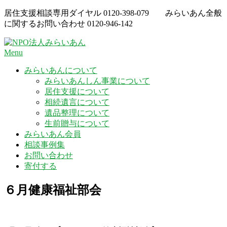
Skip
居住支援相談専用ダイヤル
0120-398-079
みらいあん全般
to
に関するお問い合わせ
0120-946-142
content
Menu
みらいあんについて
みらいあんしん事業について
居住支援について
相続遺言について
遺品整理について
生前贈与について
みらいあん会員
相談事例集
お問い合わせ
寄付する
６月健康福祉部会