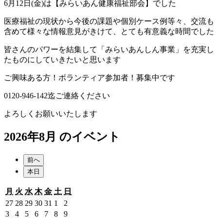
6月12日(金)は【みらいあん健康福祉部会】でした
医療福祉の現状から今後の課題や個別ケース例等々、交流も
含めて様々な情報意見がきけて、とても有意義な時間でした
皆さんのパワーを結集して「みらいあんしん事業」を充実し
たものにしていきたいと思います
ご興味ある方！ボランティア参加者！募集中です
0120-946-142迄ご連絡ください
よろしくお願いいたします
2026年8月 のイベント
前へ
本日
月
火
水
木
金
土
日
月
火
水
木
金
土
日
曜
曜
曜
曜
曜
曜
曜
2026
2026
2026
2026
2026
2026
2026
27
28
29
30
31
1
2
日
日
日
日
日
日
日
年
年
年
年
年
年
年
2026
2026
2026
2026
2026
2026
2026
3
4
5
6
7
8
9