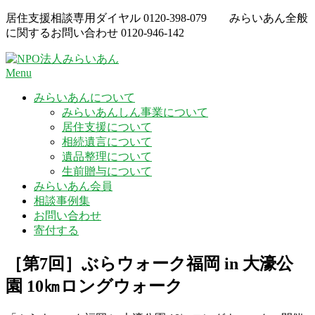
Skip
居住支援相談専用ダイヤル
0120-398-079
みらいあん全般
to
に関するお問い合わせ
0120-946-142
content
Menu
みらいあんについて
みらいあんしん事業について
居住支援について
相続遺言について
遺品整理について
生前贈与について
みらいあん会員
相談事例集
お問い合わせ
寄付する
［第7回］ぶらウォーク福岡 in 大濠公
園 10㎞ロングウォーク