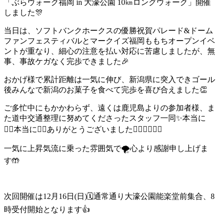
「ぶらウォーク福岡 in 大濠公園 10㎞ロングウォーク」開催
しました
🎊
当日は、ソフトバンクホークスの優勝祝賀パレード&ドーム
ファンフェスティバルとマークイズ福岡ももちオープンイベ
ントが重なり、細心の注意を払い対応に苦慮しましたが、無
事、事故ケガなく完歩できました
🎉
おかげ様で累計距離は一気に伸び、新潟県に突入できゴール
後みんなで新潟のお菓子を食べて完歩を喜び合えました
👏
ご多忙中にもかかわらず、遠くは鹿児島よりの参加者様、ま
た道中交通整理に努めてくださったスタッフ一同
✨
本当に
🙇‍♂️
本当に
🙇‍♂️
ありがとうございました
🙇‍♂️
🙇‍♂️
🙇‍♂️
一気に上昇気流に乗った雰囲気で
🌪
心より感謝申し上げま
す
🤲
次回開催は12月16日(日)
🗓
通常通り大濠公園能楽堂前集合、8
時受付開始となります
👍