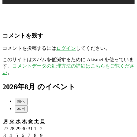
コメントを残す
コメントを投稿するには
ログイン
してください。
このサイトはスパムを低減するために Akismet を使っていま
す。
コメントデータの処理方法の詳細はこちらをご覧くださ
い
。
2026年8月 のイベント
前へ
本日
月
火
水
木
金
土
日
月
火
水
木
金
土
日
曜
曜
曜
曜
曜
曜
曜
2026
2026
2026
2026
2026
2026
2026
27
28
29
30
31
1
2
日
日
日
日
日
日
日
年
年
年
年
年
年
年
2026
2026
2026
2026
2026
2026
2026
3
4
5
6
7
8
9