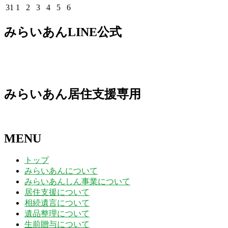
日
日
日
日
日
日
日
3
4
5
6
7
8
9
月
月
月
月
月
月
月
8
8
8
8
8
8
8
年
年
年
年
年
年
年
2026
2026
2026
2026
2026
2026
2026
31
1
2
3
4
5
6
日
日
日
日
日
日
日
10
11
12
13
14
15
16
月
月
月
月
月
月
月
8
8
8
8
8
8
8
年
年
年
年
年
年
年
日
日
日
日
日
日
日
17
18
19
20
21
22
23
月
月
月
月
月
月
月
8
9
9
9
9
9
9
みらいあんLINE公式
日
日
日
日
日
日
日
24
25
26
27
28
29
30
月
月
月
月
月
月
月
日
日
日
日
日
日
日
31
1
2
3
4
5
6
日
日
日
日
日
日
日
みらいあん居住支援専用
MENU
トップ
みらいあんについて
みらいあんしん事業について
居住支援について
相続遺言について
遺品整理について
生前贈与について