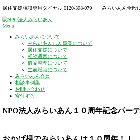
Skip
居住支援相談専用ダイヤル
0120-398-079
みらいあん全般
to
content
Menu
みらいあんについて
みらいあんしん事業について
居住支援について
相続遺言について
遺品整理について
生前贈与について
みらいあん会員
相談事例集
お問い合わせ
寄付する
NPO法人みらいあん１０周年記念パー
おかげ様でみらいあんは１０周年！！