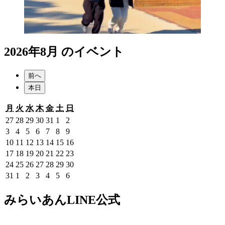
2026年8月 のイベント
前へ
本日
月
火
水
木
金
土
日
月
火
水
木
金
土
日
曜
曜
曜
曜
曜
曜
曜
2026
2026
2026
2026
2026
2026
2026
27
28
29
30
31
1
2
日
日
日
日
日
日
日
年
年
年
年
年
年
年
2026
2026
2026
2026
2026
2026
2026
3
4
5
6
7
8
9
7
7
7
7
7
8
8
年
年
年
年
年
年
年
2026
2026
2026
2026
2026
2026
2026
10
11
12
13
14
15
16
月
月
月
月
月
月
月
8
8
8
8
8
8
8
年
年
年
年
年
年
年
2026
2026
2026
2026
2026
2026
2026
17
18
19
20
21
22
23
27
28
29
30
31
1
2
月
月
月
月
月
月
月
8
8
8
8
8
8
8
年
年
年
年
年
年
年
2026
2026
2026
2026
2026
2026
2026
24
25
26
27
28
29
30
日
日
日
日
日
日
日
3
4
5
6
7
8
9
月
月
月
月
月
月
月
8
8
8
8
8
8
8
年
年
年
年
年
年
年
2026
2026
2026
2026
2026
2026
2026
31
1
2
3
4
5
6
日
日
日
日
日
日
日
10
11
12
13
14
15
16
月
月
月
月
月
月
月
8
8
8
8
8
8
8
年
年
年
年
年
年
年
日
日
日
日
日
日
日
17
18
19
20
21
22
23
月
月
月
月
月
月
月
8
9
9
9
9
9
9
みらいあんLINE公式
日
日
日
日
日
日
日
24
25
26
27
28
29
30
月
月
月
月
月
月
月
日
日
日
日
日
日
日
31
1
2
3
4
5
6
日
日
日
日
日
日
日