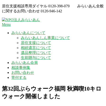
Skip
居住支援相談専用ダイヤル
0120-398-079
みらいあん全般
to
に関するお問い合わせ
0120-946-142
content
Menu
みらいあんについて
みらいあんしん事業について
居住支援について
相続遺言について
遺品整理について
生前贈与について
みらいあん会員
相談事例集
お問い合わせ
寄付する
第32回ぶらウォーク福岡 秋満喫10キロ
ウォーク開催しました