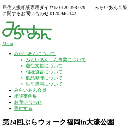
Skip
居住支援相談専用ダイヤル
0120-398-079
みらいあん全般
to
に関するお問い合わせ
0120-946-142
content
Menu
みらいあんについて
みらいあんしん事業について
居住支援について
相続遺言について
遺品整理について
生前贈与について
みらいあん会員
相談事例集
お問い合わせ
寄付する
第24回ぶらウォーク福岡in大濠公園