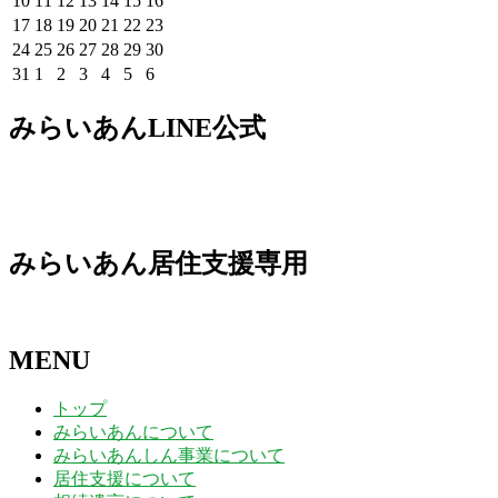
10
11
12
13
14
15
16
月
月
月
月
月
月
月
8
8
8
8
8
8
8
年
年
年
年
年
年
年
2026
2026
2026
2026
2026
2026
2026
17
18
19
20
21
22
23
27
28
29
30
31
1
2
月
月
月
月
月
月
月
8
8
8
8
8
8
8
年
年
年
年
年
年
年
2026
2026
2026
2026
2026
2026
2026
24
25
26
27
28
29
30
日
日
日
日
日
日
日
3
4
5
6
7
8
9
月
月
月
月
月
月
月
8
8
8
8
8
8
8
年
年
年
年
年
年
年
2026
2026
2026
2026
2026
2026
2026
31
1
2
3
4
5
6
日
日
日
日
日
日
日
10
11
12
13
14
15
16
月
月
月
月
月
月
月
8
8
8
8
8
8
8
年
年
年
年
年
年
年
日
日
日
日
日
日
日
17
18
19
20
21
22
23
月
月
月
月
月
月
月
8
9
9
9
9
9
9
みらいあんLINE公式
日
日
日
日
日
日
日
24
25
26
27
28
29
30
月
月
月
月
月
月
月
日
日
日
日
日
日
日
31
1
2
3
4
5
6
日
日
日
日
日
日
日
みらいあん居住支援専用
MENU
トップ
みらいあんについて
みらいあんしん事業について
居住支援について