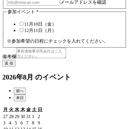
メールアドレスを確認
参加イベント
*
11月10日（金）
12月11日（月）
※参加希望の日程にチェックを入れてください。
備考欄
送 信
2026年8月 のイベント
前へ
本日
月
火
水
木
金
土
日
月
火
水
木
金
土
日
曜
曜
曜
曜
曜
曜
曜
2026
2026
2026
2026
2026
2026
2026
27
28
29
30
31
1
2
日
日
日
日
日
日
日
年
年
年
年
年
年
年
2026
2026
2026
2026
2026
2026
2026
3
4
5
6
7
8
9
7
7
7
7
7
8
8
年
年
年
年
年
年
年
2026
2026
2026
2026
2026
2026
2026