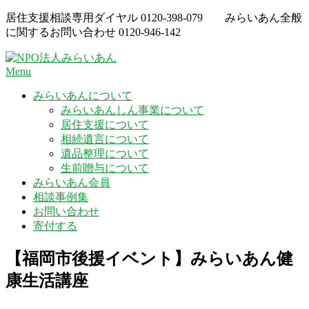
Skip
居住支援相談専用ダイヤル
0120-398-079
みらいあん全般
to
に関するお問い合わせ
0120-946-142
content
Menu
みらいあんについて
みらいあんしん事業について
居住支援について
相続遺言について
遺品整理について
生前贈与について
みらいあん会員
相談事例集
お問い合わせ
寄付する
【福岡市後援イベント】みらいあん健
康生活講座