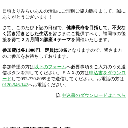
日頃よりみらいあんの活動にご理解ご協力賜りまして、誠に
ありがとうございます！
さて、このたび下記の日程で、
健康長寿を目指して、不安な
く活き活きとした生活
を皆さまにご提供すべく、福岡市の後
援を得て
２カ月間２講座４テーマ
を開催いたします。
参加費は各1,000円
、
定員は50名
となりますので、皆さま方
のご参加をお待ちしております。
参加希望の方は
以下のフォーム
へ必要事項をご入力のうえ送
信ボタンを押してください。ＦＡＸの方は
申込書をダウンロ
ード
して092-739-8089まで送信してください。お電話の方は
0120-946-142
へお電話ください。
申込書のダウンロードはこちら