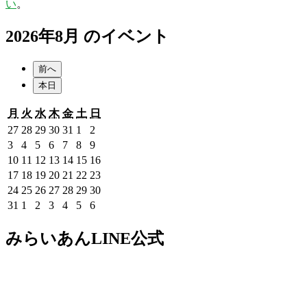
い
。
2026年8月 のイベント
前へ
本日
月
火
水
木
金
土
日
月
火
水
木
金
土
日
曜
曜
曜
曜
曜
曜
曜
2026
2026
2026
2026
2026
2026
2026
27
28
29
30
31
1
2
日
日
日
日
日
日
日
年
年
年
年
年
年
年
2026
2026
2026
2026
2026
2026
2026
3
4
5
6
7
8
9
7
7
7
7
7
8
8
年
年
年
年
年
年
年
2026
2026
2026
2026
2026
2026
2026
10
11
12
13
14
15
16
月
月
月
月
月
月
月
8
8
8
8
8
8
8
年
年
年
年
年
年
年
2026
2026
2026
2026
2026
2026
2026
17
18
19
20
21
22
23
27
28
29
30
31
1
2
月
月
月
月
月
月
月
8
8
8
8
8
8
8
年
年
年
年
年
年
年
2026
2026
2026
2026
2026
2026
2026
24
25
26
27
28
29
30
日
日
日
日
日
日
日
3
4
5
6
7
8
9
月
月
月
月
月
月
月
8
8
8
8
8
8
8
年
年
年
年
年
年
年
2026
2026
2026
2026
2026
2026
2026
31
1
2
3
4
5
6
日
日
日
日
日
日
日
10
11
12
13
14
15
16
月
月
月
月
月
月
月
8
8
8
8
8
8
8
年
年
年
年
年
年
年
日
日
日
日
日
日
日
17
18
19
20
21
22
23
月
月
月
月
月
月
月
8
9
9
9
9
9
9
みらいあんLINE公式
日
日
日
日
日
日
日
24
25
26
27
28
29
30
月
月
月
月
月
月
月
日
日
日
日
日
日
日
31
1
2
3
4
5
6
日
日
日
日
日
日
日