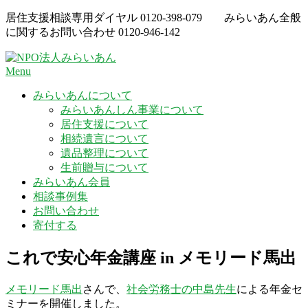
Skip
居住支援相談専用ダイヤル
0120-398-079
みらいあん全般
to
に関するお問い合わせ
0120-946-142
content
Menu
みらいあんについて
みらいあんしん事業について
居住支援について
相続遺言について
遺品整理について
生前贈与について
みらいあん会員
相談事例集
お問い合わせ
寄付する
これで安心年金講座 in メモリード馬出
メモリード馬出
さんで、
社会労務士の中島先生
による年金セ
ミナーを開催しました。