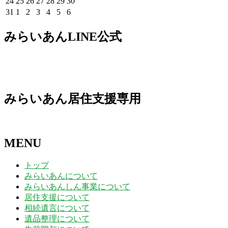
2026
2026
2026
2026
2026
2026
2026
24
25
26
27
28
29
30
日
日
日
日
日
日
日
3
4
5
6
7
8
9
月
月
月
月
月
月
月
8
8
8
8
8
8
8
年
年
年
年
年
年
年
2026
2026
2026
2026
2026
2026
2026
31
1
2
3
4
5
6
日
日
日
日
日
日
日
10
11
12
13
14
15
16
月
月
月
月
月
月
月
8
8
8
8
8
8
8
年
年
年
年
年
年
年
日
日
日
日
日
日
日
17
18
19
20
21
22
23
月
月
月
月
月
月
月
8
9
9
9
9
9
9
みらいあんLINE公式
日
日
日
日
日
日
日
24
25
26
27
28
29
30
月
月
月
月
月
月
月
日
日
日
日
日
日
日
31
1
2
3
4
5
6
日
日
日
日
日
日
日
みらいあん居住支援専用
MENU
トップ
みらいあんについて
みらいあんしん事業について
居住支援について
相続遺言について
遺品整理について