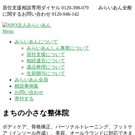
Skip
居住支援相談専用ダイヤル
0120-398-079
みらいあん全般
to
に関するお問い合わせ
0120-946-142
content
Menu
みらいあんについて
みらいあんしん事業について
居住支援について
相続遺言について
遺品整理について
生前贈与について
みらいあん会員
相談事例集
お問い合わせ
寄付する
まちの小さな整体院
ボディケア、骨格矯正、パーソナルトレーニング、フットケ
ア（インソール作成）、美容、オールラウンドに対応できま