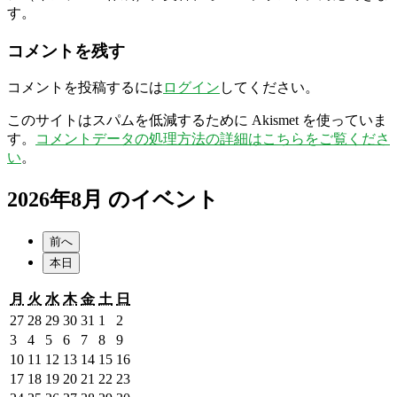
す。
コメントを残す
コメントを投稿するには
ログイン
してください。
このサイトはスパムを低減するために Akismet を使っていま
す。
コメントデータの処理方法の詳細はこちらをご覧くださ
い
。
2026年8月 のイベント
前へ
本日
月
火
水
木
金
土
日
月
火
水
木
金
土
日
曜
曜
曜
曜
曜
曜
曜
2026
2026
2026
2026
2026
2026
2026
27
28
29
30
31
1
2
日
日
日
日
日
日
日
年
年
年
年
年
年
年
2026
2026
2026
2026
2026
2026
2026
3
4
5
6
7
8
9
7
7
7
7
7
8
8
年
年
年
年
年
年
年
2026
2026
2026
2026
2026
2026
2026
10
11
12
13
14
15
16
月
月
月
月
月
月
月
8
8
8
8
8
8
8
年
年
年
年
年
年
年
2026
2026
2026
2026
2026
2026
2026
17
18
19
20
21
22
23
27
28
29
30
31
1
2
月
月
月
月
月
月
月
8
8
8
8
8
8
8
年
年
年
年
年
年
年