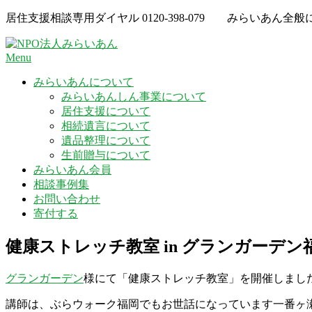
Skip
居住支援相談専用ダイヤル
0120-398-079
みらいあん全般
to
content
Menu
みらいあんについて
みらいあんしん事業について
居住支援について
相続遺言について
遺品整理について
生前贈与について
みらいあん会員
相談事例集
お問い合わせ
寄付する
健康ストレッチ教室 in グランガーデン
グランガーデン
様にて「健康ストレッチ教室」を開催しまし
講師は、ぶらウォーク福岡でもお世話になっています一番ヶ