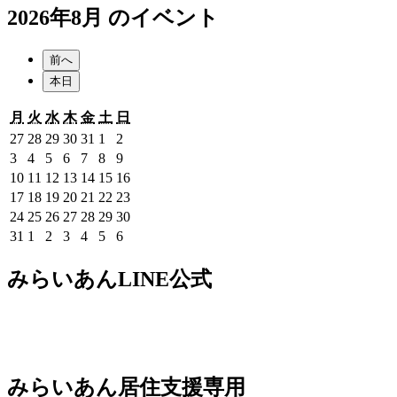
2026年8月 のイベント
前へ
本日
月
火
水
木
金
土
日
月
火
水
木
金
土
日
曜
曜
曜
曜
曜
曜
曜
2026
2026
2026
2026
2026
2026
2026
27
28
29
30
31
1
2
日
日
日
日
日
日
日
年
年
年
年
年
年
年
2026
2026
2026
2026
2026
2026
2026
3
4
5
6
7
8
9
7
7
7
7
7
8
8
年
年
年
年
年
年
年
2026
2026
2026
2026
2026
2026
2026
10
11
12
13
14
15
16
月
月
月
月
月
月
月
8
8
8
8
8
8
8
年
年
年
年
年
年
年
2026
2026
2026
2026
2026
2026
2026
17
18
19
20
21
22
23
27
28
29
30
31
1
2
月
月
月
月
月
月
月
8
8
8
8
8
8
8
年
年
年
年
年
年
年
2026
2026
2026
2026
2026
2026
2026
24
25
26
27
28
29
30
日
日
日
日
日
日
日
3
4
5
6
7
8
9
月
月
月
月
月
月
月
8
8
8
8
8
8
8
年
年
年
年
年
年
年
2026
2026
2026
2026
2026
2026
2026
31
1
2
3
4
5
6
日
日
日
日
日
日
日
10
11
12
13
14
15
16
月
月
月
月
月
月
月
8
8
8
8
8
8
8
年
年
年
年
年
年
年
日
日
日
日
日
日
日
17
18
19
20
21
22
23
月
月
月
月
月
月
月
8
9
9
9
9
9
9
みらいあんLINE公式
日
日
日
日
日
日
日
24
25
26
27
28
29
30
月
月
月
月
月
月
月
日
日
日
日
日
日
日
31
1
2
3
4
5
6
日
日
日
日
日
日
日
みらいあん居住支援専用