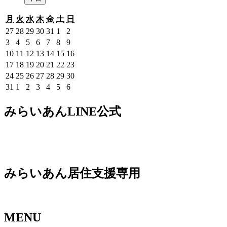
月
火
水
木
金
土
日
月
火
水
木
金
土
日
曜
曜
曜
曜
曜
曜
曜
2026
2026
2026
2026
2026
2026
2026
27
28
29
30
31
1
2
日
日
日
日
日
日
日
年
年
年
年
年
年
年
2026
2026
2026
2026
2026
2026
2026
3
4
5
6
7
8
9
7
7
7
7
7
8
8
年
年
年
年
年
年
年
2026
2026
2026
2026
2026
2026
2026
10
11
12
13
14
15
16
月
月
月
月
月
月
月
8
8
8
8
8
8
8
年
年
年
年
年
年
年
2026
2026
2026
2026
2026
2026
2026
17
18
19
20
21
22
23
27
28
29
30
31
1
2
月
月
月
月
月
月
月
8
8
8
8
8
8
8
年
年
年
年
年
年
年
2026
2026
2026
2026
2026
2026
2026
24
25
26
27
28
29
30
日
日
日
日
日
日
日
3
4
5
6
7
8
9
月
月
月
月
月
月
月
8
8
8
8
8
8
8
年
年
年
年
年
年
年
2026
2026
2026
2026
2026
2026
2026
31
1
2
3
4
5
6
日
日
日
日
日
日
日
10
11
12
13
14
15
16
月
月
月
月
月
月
月
8
8
8
8
8
8
8
年
年
年
年
年
年
年
日
日
日
日
日
日
日
17
18
19
20
21
22
23
月
月
月
月
月
月
月
8
9
9
9
9
9
9
みらいあんLINE公式
日
日
日
日
日
日
日
24
25
26
27
28
29
30
月
月
月
月
月
月
月
日
日
日
日
日
日
日
31
1
2
3
4
5
6
日
日
日
日
日
日
日
みらいあん居住支援専用
MENU