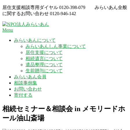
Skip
居住支援相談専用ダイヤル
0120-398-079
みらいあん全般
to
に関するお問い合わせ
0120-946-142
content
Menu
みらいあんについて
みらいあんしん事業について
居住支援について
相続遺言について
遺品整理について
生前贈与について
みらいあん会員
相談事例集
お問い合わせ
寄付する
相続セミナー＆相談会 in メモリードホ
ール油山斎場