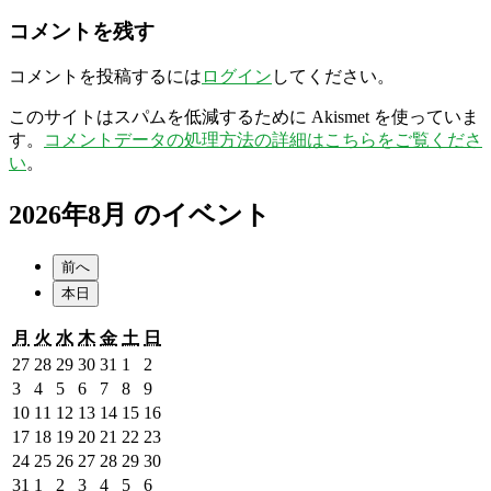
コメントを残す
コメントを投稿するには
ログイン
してください。
このサイトはスパムを低減するために Akismet を使っていま
す。
コメントデータの処理方法の詳細はこちらをご覧くださ
い
。
2026年8月 のイベント
前へ
本日
月
火
水
木
金
土
日
月
火
水
木
金
土
日
曜
曜
曜
曜
曜
曜
曜
2026
2026
2026
2026
2026
2026
2026
27
28
29
30
31
1
2
日
日
日
日
日
日
日
年
年
年
年
年
年
年
2026
2026
2026
2026
2026
2026
2026
3
4
5
6
7
8
9
7
7
7
7
7
8
8
年
年
年
年
年
年
年
2026
2026
2026
2026
2026
2026
2026
10
11
12
13
14
15
16
月
月
月
月
月
月
月
8
8
8
8
8
8
8
年
年
年
年
年
年
年
2026
2026
2026
2026
2026
2026
2026
17
18
19
20
21
22
23
27
28
29
30
31
1
2
月
月
月
月
月
月
月
8
8
8
8
8
8
8
年
年
年
年
年
年
年
2026
2026
2026
2026
2026
2026
2026
24
25
26
27
28
29
30
日
日
日
日
日
日
日
3
4
5
6
7
8
9
月
月
月
月
月
月
月
8
8
8
8
8
8
8
年
年
年
年
年
年
年
2026
2026
2026
2026
2026
2026
2026
31
1
2
3
4
5
6