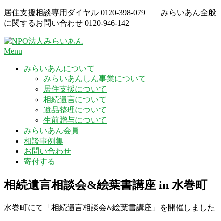
Skip
居住支援相談専用ダイヤル
0120-398-079
みらいあん全般
to
に関するお問い合わせ
0120-946-142
content
Menu
みらいあんについて
みらいあんしん事業について
居住支援について
相続遺言について
遺品整理について
生前贈与について
みらいあん会員
相談事例集
お問い合わせ
寄付する
相続遺言相談会&絵葉書講座 in 水巻町
水巻町にて「相続遺言相談会&絵葉書講座」を開催しました