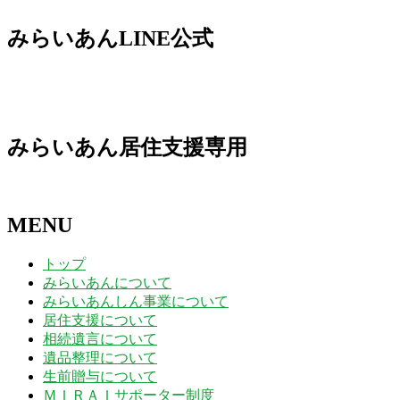
日
日
日
日
日
日
日
10
11
12
13
14
15
16
月
月
月
月
月
月
月
8
8
8
8
8
8
8
年
年
年
年
年
年
年
日
日
日
日
日
日
日
17
18
19
20
21
22
23
月
月
月
月
月
月
月
8
9
9
9
9
9
9
みらいあんLINE公式
日
日
日
日
日
日
日
24
25
26
27
28
29
30
月
月
月
月
月
月
月
日
日
日
日
日
日
日
31
1
2
3
4
5
6
日
日
日
日
日
日
日
みらいあん居住支援専用
MENU
トップ
みらいあんについて
みらいあんしん事業について
居住支援について
相続遺言について
遺品整理について
生前贈与について
ＭＩＲＡＩサポーター制度