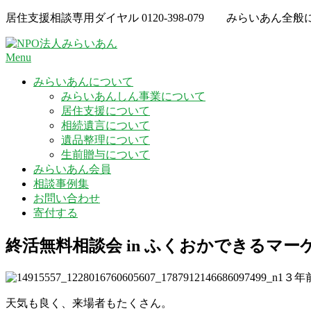
Skip
居住支援相談専用ダイヤル
0120-398-079
みらいあん全般
to
content
Menu
みらいあんについて
みらいあんしん事業について
居住支援について
相続遺言について
遺品整理について
生前贈与について
みらいあん会員
相談事例集
お問い合わせ
寄付する
終活無料相談会 in ふくおかできるマー
３年
天気も良く、来場者もたくさん。