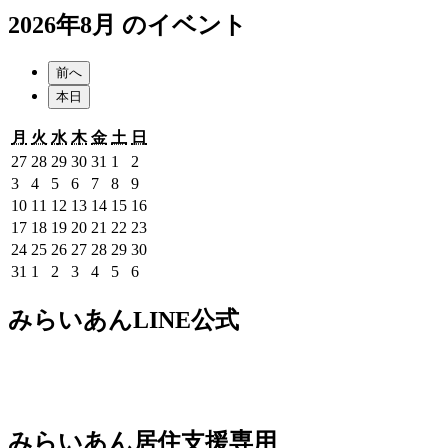
2026年8月 のイベント
前へ
本日
月
火
水
木
金
土
日
月
火
水
木
金
土
日
曜
曜
曜
曜
曜
曜
曜
2026
2026
2026
2026
2026
2026
2026
27
28
29
30
31
1
2
日
日
日
日
日
日
日
年
年
年
年
年
年
年
2026
2026
2026
2026
2026
2026
2026
3
4
5
6
7
8
9
7
7
7
7
7
8
8
年
年
年
年
年
年
年
2026
2026
2026
2026
2026
2026
2026
10
11
12
13
14
15
16
月
月
月
月
月
月
月
8
8
8
8
8
8
8
年
年
年
年
年
年
年
2026
2026
2026
2026
2026
2026
2026
17
18
19
20
21
22
23
27
28
29
30
31
1
2
月
月
月
月
月
月
月
8
8
8
8
8
8
8
年
年
年
年
年
年
年
2026
2026
2026
2026
2026
2026
2026
24
25
26
27
28
29
30
日
日
日
日
日
日
日
3
4
5
6
7
8
9
月
月
月
月
月
月
月
8
8
8
8
8
8
8
年
年
年
年
年
年
年
2026
2026
2026
2026
2026
2026
2026
31
1
2
3
4
5
6
日
日
日
日
日
日
日
10
11
12
13
14
15
16
月
月
月
月
月
月
月
8
8
8
8
8
8
8
年
年
年
年
年
年
年
日
日
日
日
日
日
日
17
18
19
20
21
22
23
月
月
月
月
月
月
月
8
9
9
9
9
9
9
みらいあんLINE公式
日
日
日
日
日
日
日
24
25
26
27
28
29
30
月
月
月
月
月
月
月
日
日
日
日
日
日
日
31
1
2
3
4
5
6
日
日
日
日
日
日
日
みらいあん居住支援専用