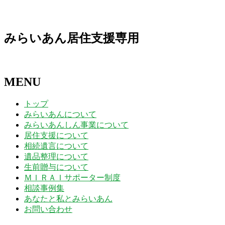
日
日
日
日
日
日
日
みらいあん居住支援専用
MENU
トップ
みらいあんについて
みらいあんしん事業について
居住支援について
相続遺言について
遺品整理について
生前贈与について
ＭＩＲＡＩサポーター制度
相談事例集
あなたと私とみらいあん
お問い合わせ