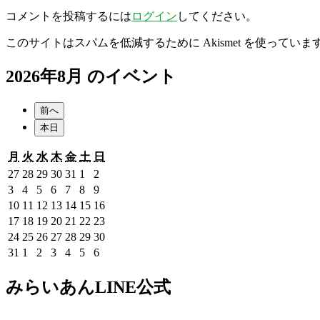
コメントを投稿するには
ログイン
してください。
このサイトはスパムを低減するために Akismet を使っていま
2026年8月 のイベント
前へ
本日
月
火
水
木
金
土
日
月
火
水
木
金
土
日
曜
曜
曜
曜
曜
曜
曜
2026
2026
2026
2026
2026
2026
2026
27
28
29
30
31
1
2
日
日
日
日
日
日
日
年
年
年
年
年
年
年
2026
2026
2026
2026
2026
2026
2026
3
4
5
6
7
8
9
7
7
7
7
7
8
8
年
年
年
年
年
年
年
2026
2026
2026
2026
2026
2026
2026
10
11
12
13
14
15
16
月
月
月
月
月
月
月
8
8
8
8
8
8
8
年
年
年
年
年
年
年
2026
2026
2026
2026
2026
2026
2026
17
18
19
20
21
22
23
27
28
29
30
31
1
2
月
月
月
月
月
月
月
8
8
8
8
8
8
8
年
年
年
年
年
年
年
2026
2026
2026
2026
2026
2026
2026
24
25
26
27
28
29
30
日
日
日
日
日
日
日
3
4
5
6
7
8
9
月
月
月
月
月
月
月
8
8
8
8
8
8
8
年
年
年
年
年
年
年
2026
2026
2026
2026
2026
2026
2026
31
1
2
3
4
5
6
日
日
日
日
日
日
日
10
11
12
13
14
15
16
月
月
月
月
月
月
月
8
8
8
8
8
8
8
年
年
年
年
年
年
年
日
日
日
日
日
日
日
17
18
19
20
21
22
23
月
月
月
月
月
月
月
8
9
9
9
9
9
9
みらいあんLINE公式
日
日
日
日
日
日
日
24
25
26
27
28
29
30
月
月
月
月
月
月
月
日
日
日
日
日
日
日
31
1
2
3
4
5
6