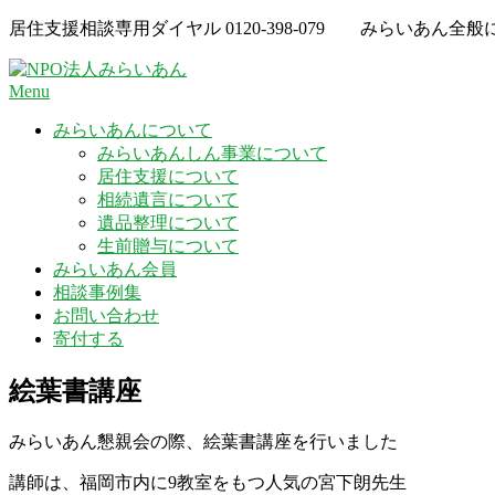
Skip
居住支援相談専用ダイヤル
0120-398-079
みらいあん全般
to
content
Menu
みらいあんについて
みらいあんしん事業について
居住支援について
相続遺言について
遺品整理について
生前贈与について
みらいあん会員
相談事例集
お問い合わせ
寄付する
絵葉書講座
みらいあん懇親会の際、絵葉書講座を行いました
講師は、福岡市内に9教室をもつ人気の宮下朗先生