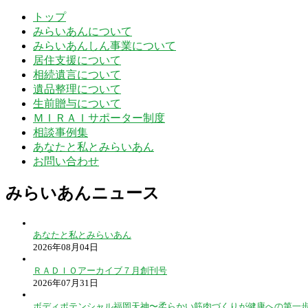
トップ
みらいあんについて
みらいあんしん事業について
居住支援について
相続遺言について
遺品整理について
生前贈与について
ＭＩＲＡＩサポーター制度
相談事例集
あなたと私とみらいあん
お問い合わせ
みらいあんニュース
あなたと私とみらいあん
2026年08月04日
ＲＡＤＩＯアーカイブ７月創刊号
2026年07月31日
ボディポテンシャル福岡天神〜柔らかい筋肉づくりが健康への第一