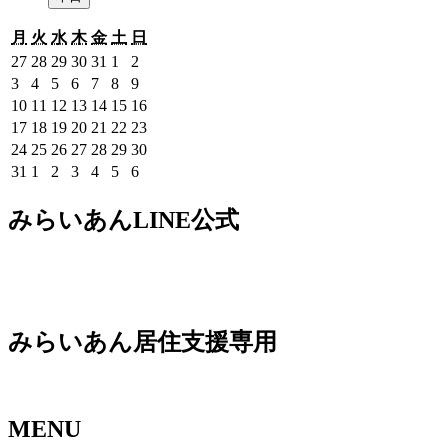
月
火
水
木
金
土
日
月
火
水
木
金
土
日
曜
曜
曜
曜
曜
曜
曜
2026
2026
2026
2026
2026
2026
2026
27
28
29
30
31
1
2
日
日
日
日
日
日
日
年
年
年
年
年
年
年
2026
2026
2026
2026
2026
2026
2026
3
4
5
6
7
8
9
7
7
7
7
7
8
8
年
年
年
年
年
年
年
2026
2026
2026
2026
2026
2026
2026
10
11
12
13
14
15
16
月
月
月
月
月
月
月
8
8
8
8
8
8
8
年
年
年
年
年
年
年
2026
2026
2026
2026
2026
2026
2026
17
18
19
20
21
22
23
27
28
29
30
31
1
2
月
月
月
月
月
月
月
8
8
8
8
8
8
8
年
年
年
年
年
年
年
2026
2026
2026
2026
2026
2026
2026
24
25
26
27
28
29
30
日
日
日
日
日
日
日
3
4
5
6
7
8
9
月
月
月
月
月
月
月
8
8
8
8
8
8
8
年
年
年
年
年
年
年
2026
2026
2026
2026
2026
2026
2026
31
1
2
3
4
5
6
日
日
日
日
日
日
日
10
11
12
13
14
15
16
月
月
月
月
月
月
月
8
8
8
8
8
8
8
年
年
年
年
年
年
年
日
日
日
日
日
日
日
17
18
19
20
21
22
23
月
月
月
月
月
月
月
8
9
9
9
9
9
9
みらいあんLINE公式
日
日
日
日
日
日
日
24
25
26
27
28
29
30
月
月
月
月
月
月
月
日
日
日
日
日
日
日
31
1
2
3
4
5
6
日
日
日
日
日
日
日
みらいあん居住支援専用
MENU