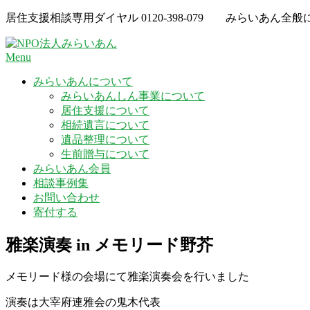
Skip
居住支援相談専用ダイヤル
0120-398-079
みらいあん全般
to
content
Menu
みらいあんについて
みらいあんしん事業について
居住支援について
相続遺言について
遺品整理について
生前贈与について
みらいあん会員
相談事例集
お問い合わせ
寄付する
雅楽演奏 in メモリード野芥
メモリード様の会場にて雅楽演奏会を行いました
演奏は大宰府連雅会の鬼木代表