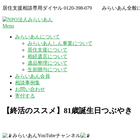
Skip
居住支援相談専用ダイヤル
0120-398-079
みらいあん全般
to
content
Menu
みらいあんについて
みらいあんしん事業について
居住支援について
相続遺言について
遺品整理について
生前贈与について
みらいあん会員
相談事例集
お問い合わせ
寄付する
【終活のススメ】81歳誕生日つぶやき
みらいあんYouTubeチャンネル