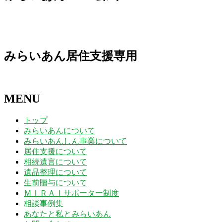
日
日
日
日
日
日
日
31
1
2
3
4
5
6
日
日
日
日
日
日
日
みらいあん居住支援専用
MENU
トップ
みらいあんについて
みらいあんしん事業について
居住支援について
相続遺言について
遺品整理について
生前贈与について
ＭＩＲＡＩサポーター制度
相談事例集
あなたと私とみらいあん