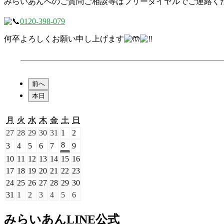
みらいあんへのご質問ご相談等はフリーダイヤルでご連絡く
0120-398-079
何卒よろしくお願い申し上げます
前へ
本日
月
火
水
木
金
土
日
月
火
水
木
金
土
日
曜
曜
曜
曜
曜
曜
曜
2026
2026
2026
2026
2026
2026
2026
27
28
29
30
31
1
2
日
日
日
日
日
日
日
年
年
年
年
年
年
年
2026
8
2026
2026
2026
2026
2026
2026
3
4
5
6
7
9
7
7
7
7
7
8
8
年
年
年
年
年
年
年
2026
2026
2026
2026
2026
2026
2026
10
11
12
13
14
15
16
月
月
月
月
月
月
月
8
8
8
8
8
8
8
年
年
年
年
年
年
年
2026
2026
2026
2026
2026
2026
2026
17
18
19
20
21
22
23
27
28
29
30
31
1
2
月
月
月
月
月
月
月
8
8
8
8
8
8
8
年
年
年
年
年
年
年
日
日
日
日
日
日
日
2026
2026
2026
2026
2026
2026
2026
24
25
26
27
28
29
30
8
3
4
5
6
7
9
月
月
月
月
月
月
月
8
8
8
8
8
8
8
年
年
年
年
年
年
年
日
日
日
日
日
日
日
2026
2026
2026
2026
2026
2026
2026
31
1
2
3
4
5
6
10
11
12
13
14
15
16
月
月
月
月
月
月
月
8
8
8
8
8
8
8
年
年
年
年
年
年
年
日
日
日
日
日
日
日
17
18
19
20
21
22
23
月
月
月
月
月
月
月
8
9
9
9
9
9
9
みらいあんLINE公式
日
日
日
日
日
日
日
24
25
26
27
28
29
30
月
月
月
月
月
月
月