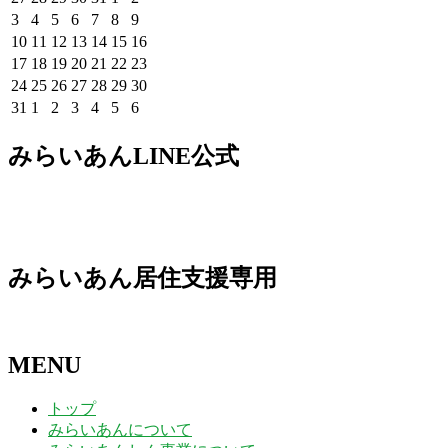
日
日
日
日
日
日
日
年
年
年
年
年
年
年
2026
2026
2026
2026
2026
2026
2026
3
4
5
6
7
8
9
7
7
7
7
7
8
8
年
年
年
年
年
年
年
2026
2026
2026
2026
2026
2026
2026
10
11
12
13
14
15
16
月
月
月
月
月
月
月
8
8
8
8
8
8
8
年
年
年
年
年
年
年
2026
2026
2026
2026
2026
2026
2026
17
18
19
20
21
22
23
27
28
29
30
31
1
2
月
月
月
月
月
月
月
8
8
8
8
8
8
8
年
年
年
年
年
年
年
2026
2026
2026
2026
2026
2026
2026
24
25
26
27
28
29
30
日
日
日
日
日
日
日
3
4
5
6
7
8
9
月
月
月
月
月
月
月
8
8
8
8
8
8
8
年
年
年
年
年
年
年
2026
2026
2026
2026
2026
2026
2026
31
1
2
3
4
5
6
日
日
日
日
日
日
日
10
11
12
13
14
15
16
月
月
月
月
月
月
月
8
8
8
8
8
8
8
年
年
年
年
年
年
年
日
日
日
日
日
日
日
17
18
19
20
21
22
23
月
月
月
月
月
月
月
8
9
9
9
9
9
9
みらいあんLINE公式
日
日
日
日
日
日
日
24
25
26
27
28
29
30
月
月
月
月
月
月
月
日
日
日
日
日
日
日
31
1
2
3
4
5
6
日
日
日
日
日
日
日
みらいあん居住支援専用
MENU
トップ
みらいあんについて