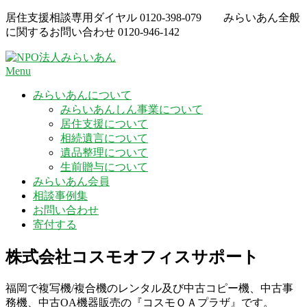
Skip
居住支援相談専用ダイヤル
0120-398-079
みらいあん全般
to
に関するお問い合わせ
0120-946-142
content
Menu
みらいあんについて
みらいあんしん事業について
居住支援について
相続遺言について
遺品整理について
生前贈与について
みらいあん会員
相談事例集
お問い合わせ
寄付する
株式会社コスモオフィスサポート
福岡で複写機/複合機のレンタル及び中古コピー機、中古事
務機、中古OA機器販売の『コスモＯＡプラザ』です。