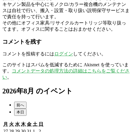
キヤノン製品を中心にモノクロ/カラー複合機のメンテナン
スは自社で行い、搬入・設置・取り扱い説明保守サービスま
で責任を持って行います。
その他にオフィス家具/リサイクルカートリッジ等取り扱っ
てます。オフィスに関することはおまかせください。
コメントを残す
コメントを投稿するには
ログイン
してください。
このサイトはスパムを低減するために Akismet を使っていま
す。
コメントデータの処理方法の詳細はこちらをご覧くださ
い
。
2026年8月 のイベント
前へ
本日
月
火
水
木
金
土
日
月
火
水
木
金
土
日
曜
曜
曜
曜
曜
曜
曜
2026
2026
2026
2026
2026
2026
2026
27
28
29
30
31
1
2