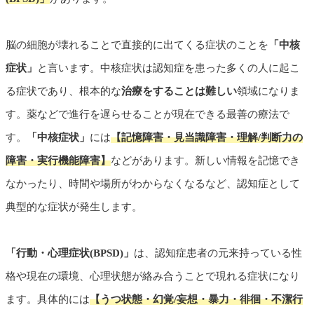
脳の細胞が壊れることで直接的に出てくる症状のことを
「中核
症状」
と言います。中核症状は認知症を患った多くの人に起こ
る症状であり、根本的な
治療をすることは難しい
領域になりま
す。薬などで進行を遅らせることが現在できる最善の療法で
す。
「中核症状」
には
【記憶障害・見当識障害・理解/判断力の
障害・実行機能障害】
などがあります。新しい情報を記憶でき
なかったり、時間や場所がわからなくなるなど、認知症として
典型的な症状が発生します。
「行動・心理症状(BPSD)」
は、認知症患者の元来持っている性
格や現在の環境、心理状態が絡み合うことで現れる症状になり
ます。具体的には
【うつ状態・幻覚/妄想・暴力・徘徊・不潔行