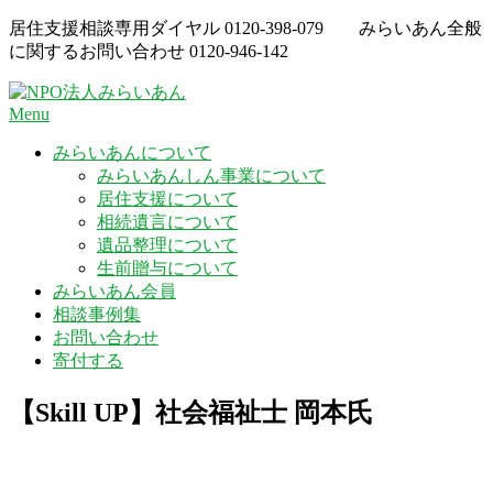
Skip
居住支援相談専用ダイヤル
0120-398-079
みらいあん全般
to
に関するお問い合わせ
0120-946-142
content
Menu
みらいあんについて
みらいあんしん事業について
居住支援について
相続遺言について
遺品整理について
生前贈与について
みらいあん会員
相談事例集
お問い合わせ
寄付する
【Skill UP】社会福祉士 岡本氏